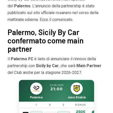
del
Palermo
. L’annuncio della partnership è stato
pubblicato sul sito ufficiale rosanero nel corso della
mattinata odierna. Ecco il comunicato.
Palermo, Sicily By Car
confermato come main
partner
Il
Palermo FC
è lieto di annunciare il rinnovo della
partnership con
Sicily by Car
, che sarà
Main Partner
del Club anche per la stagione 2026-2027.
23.08.2026
21:00
Palermo
Juve Stabia
1
X
2
BONUS
LINK
250€