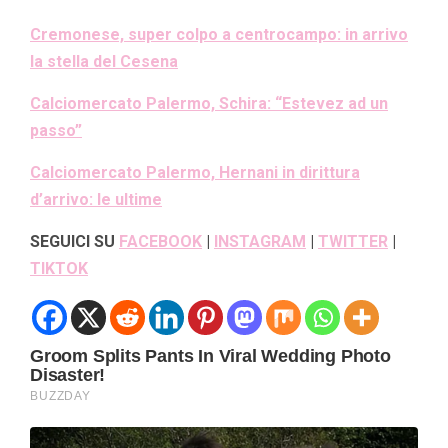
Cremonese, super colpo a centrocampo: in arrivo
la stella del Cesena
Calciomercato Palermo, Schira: “Estevez ad un
passo”
Calciomercato Palermo, Hernani in dirittura
d’arrivo: le ultime
SEGUICI SU
FACEBOOK
|
INSTAGRAM
|
TWITTER
|
TIKTOK