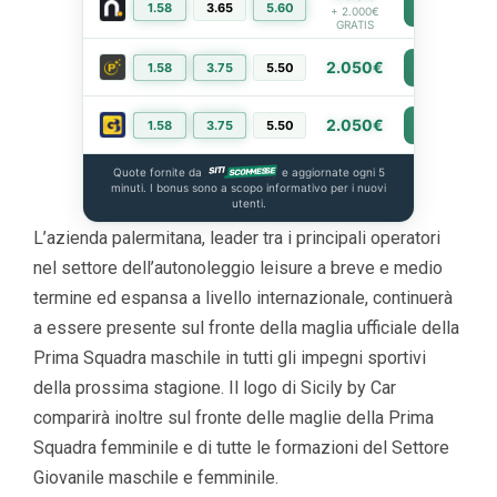
1.58
3.65
5.60
PIÙ INFO
+ 2.000€
GRATIS
2.050€
1.58
3.75
5.50
PIÙ INFO
2.050€
1.58
3.75
5.50
PIÙ INFO
Quote fornite da
e aggiornate ogni 5
minuti. I bonus sono a scopo informativo per i nuovi
utenti.
L’azienda palermitana, leader tra i principali operatori
nel settore dell’autonoleggio leisure a breve e medio
termine ed espansa a livello internazionale, continuerà
a essere presente sul fronte della maglia ufficiale della
Prima Squadra maschile in tutti gli impegni sportivi
della prossima stagione. Il logo di Sicily by Car
comparirà inoltre sul fronte delle maglie della Prima
Squadra femminile e di tutte le formazioni del Settore
Giovanile maschile e femminile.