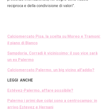
reciproca e della condivisione di valori”.
Calciomercato Pisa, la scelta su Moreo e Tramoni:
il piano di Bianco
Sampdoria, Corradi è vicinissimo: il suo vice sarà
un ex Palermo
Calciomercato Palermo, un big vicino all’addio?
LEGGI ANCHE
Estévez-Palermo, affare possibile?
Palermo i primi due colpi sono a centrocampo: in
arrivo Estevez e Hernani