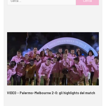
 i
VIDEO – Palermo-Melbourne 2-0: gli highlights del match
Ca
si