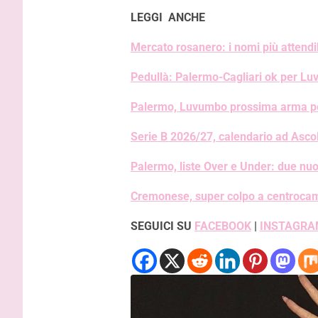
LEGGI ANCHE
Mercato rosanero: i nomi più attendib
Pedullà: Palermo-Cagliari ok per Lu
Palermo, Luvumbo prossima arma per
Serie B 2026/27, calendario ad Ascol
Palermo, liste Over e Under: due nuo
Cremonese, super colpo a centrocampo
SEGUICI SU
FACEBOOK
|
INSTAGRA