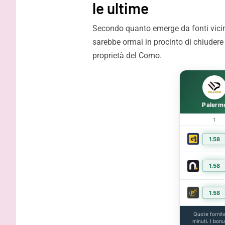
le ultime
migliori squadre d’Italia fa
protagonist
capire la portata di Palermo”
impossibil
Secondo quanto emerge da fonti vicine
sarebbe ormai in procinto di chiudere la
proprietà del Como.
Palerm
1
1.58
1.58
1.58
Quote fornit
minuti. I bon