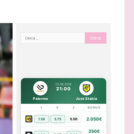
23.08.2026
21:00
Palermo
Juve Stabia
1
X
2
BONUS
LINK
2.050€
1.58
3.75
5.50
PIÙ INFO
250€