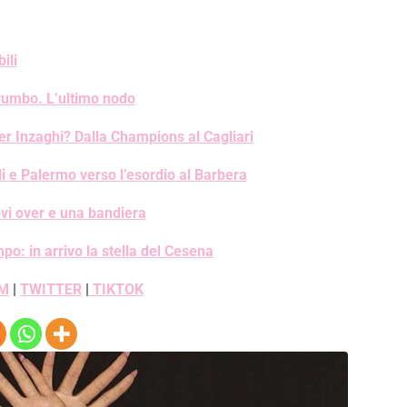
ili
vumbo. L’ultimo nodo
 Inzaghi? Dalla Champions al Cagliari
i e Palermo verso l’esordio al Barbera
vi over e una bandiera
: in arrivo la stella del Cesena
M
|
TWITTER
|
TIKTOK