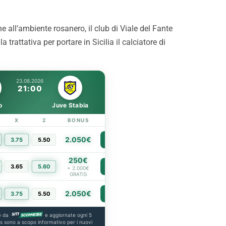
i. Con i tifosi nulla è
Strefezza è rosanero. Il
e”
comunicato
 all’ambiente rosanero, il club di Viale del Fante
 trattativa per portare in Sicilia il calciatore di
23.08.2026
21:00
o
Juve Stabia
X
2
BONUS
LINK
2.050€
3.75
5.50
PIÙ INFO
250€
3.65
5.60
PIÙ INFO
+ 2.000€
GRATIS
2.050€
3.75
5.50
PIÙ INFO
e da
e aggiornate ogni 5
us sono a scopo informativo per i nuovi