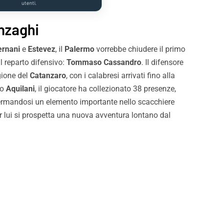
utenti.
Inzaghi
ernani
e
Estevez
, il
Palermo
vorrebbe chiudere il primo
il reparto difensivo:
Tommaso Cassandro
. Il difensore
gione del
Catanzaro
, con i calabresi arrivati fino alla
to
Aquilani
, il giocatore ha collezionato 38 presenze,
fermandosi un elemento importante nello scacchiere
er lui si prospetta una nuova avventura lontano dal