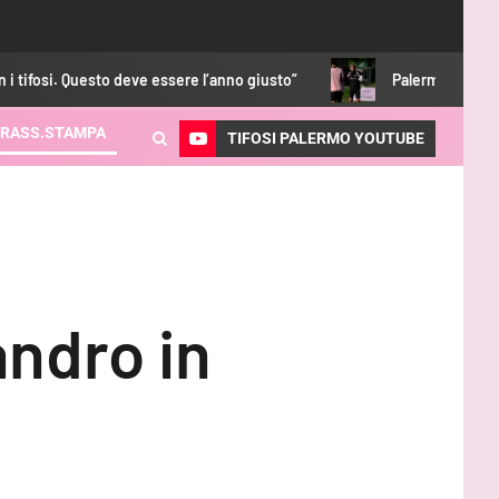
o deve essere l’anno giusto”
Palermo-Melbourne, formazioni uf
RASS.STAMPA
TIFOSI PALERMO YOUTUBE
ndro in