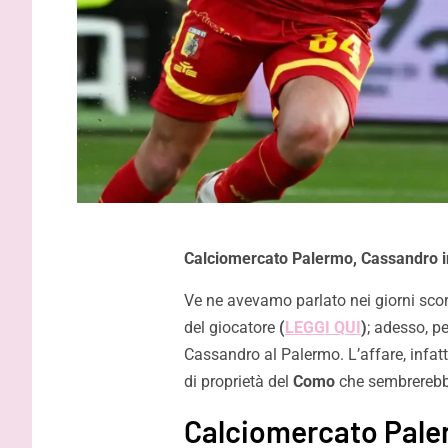
Calciomercato Palermo, Cassandro in
Ve ne avevamo parlato nei giorni sco
del giocatore
(
LEGGI QUI
)
; adesso, p
Cassandro al Palermo. L’affare, infatt
di proprietà del
Como
che sembrerebbe
Calciomercato Pale
Inzaghi: “Essere qui con le
Gardini: “