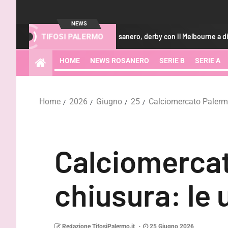
NEWS
Repubblica – Rosanero, derby con il Melbourne a dieci giorni dalla 
TIFOSI PALERMO
HOME
NEWS ROSANERO
SERIE B
SERIE A
Home
2026
Giugno
25
Calciomercato Palermo
Calciomercat
chiusura: le 
Redazione TifosiPalermo.it
25 Giugno 2026