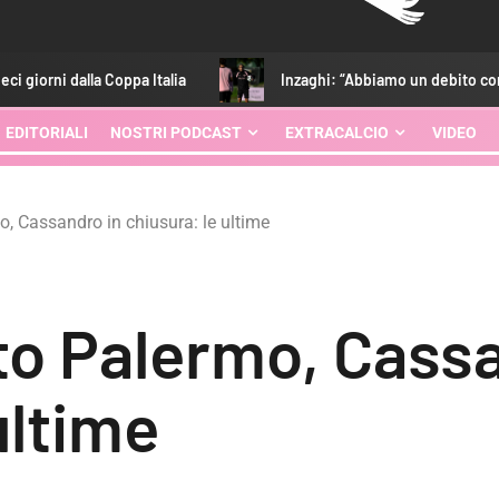
Coppa Italia
Inzaghi: “Abbiamo un debito con i tifosi. Quest
EDITORIALI
NOSTRI PODCAST
EXTRACALCIO
VIDEO
, Cassandro in chiusura: le ultime
o Palermo, Cassa
ultime