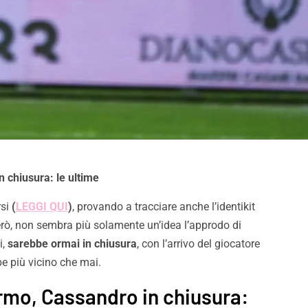
 chiusura: le ultime
rsi
(
LEGGI QUI
)
, provando a tracciare anche l’identikit
erò, non sembra più solamente un’idea l’approdo di
i,
sarebbe ormai in chiusura
, con l’arrivo del giocatore
 più vicino che mai.
rmo, Cassandro in chiusura:
Pronti per essere
Palermo, adesso è ufficial