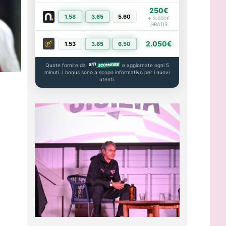
250€
1.58
3.65
5.60
PIÙ INFO
+ 2.000€
GRATIS
2.050€
1.53
3.65
6.50
PIÙ INFO
Quote fornite da
e aggiornate ogni 5
minuti. I bonus sono a scopo informativo per i nuovi
utenti.