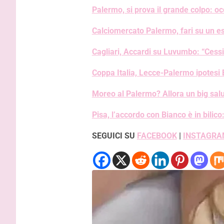
Palermo, si prova il grande colpo: 
Calciomercato Palermo, fari su un este
Cagliari, Accardi su Luvumbo: “Cess
Coppa Italia, Lecce-Palermo ipotesi
Moreo al Palermo? Allora un big sal
Pisa, l’accordo con Bianco è in bilico
SEGUICI SU
FACEBOOK
|
INSTAGRA