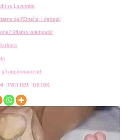
occhi su Luvumbo
rno dell’Entella: i dettagli
ione? Stiamo valutando”
 Barbera
uta
: gli aggiornamenti
M
|
TWITTER
|
TIKTOK