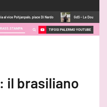
alo, piace Di Nardo
GdS – Le Douaron e Gyasi restano semp
RASS.STAMPA
TIFOSI PALERMO YOUTUBE
il brasiliano