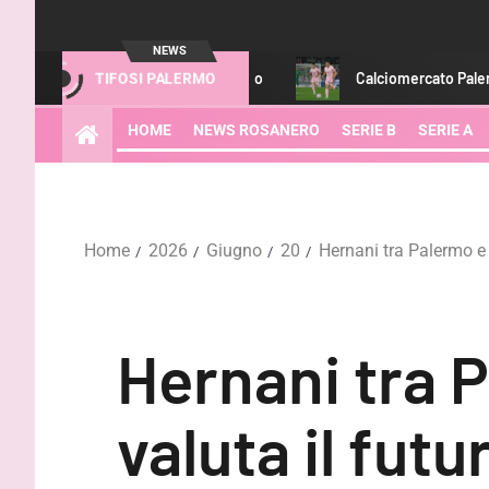
NEWS
osanero. Il comunicato
Calciomercato Palermo, il Verona fa su
TIFOSI PALERMO
HOME
NEWS ROSANERO
SERIE B
SERIE A
Home
2026
Giugno
20
Hernani tra Palermo e 
Hernani tra P
valuta il futu