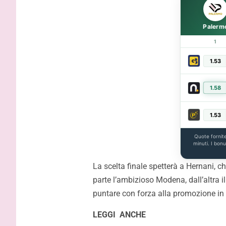
Strefezza:
contratto,
Palerm
1
1.53
1.58
1.53
Quote fornit
minuti. I bon
La scelta finale spetterà a Hernani, 
parte l’ambizioso Modena, dall’altra 
puntare con forza alla promozione in 
LEGGI ANCHE