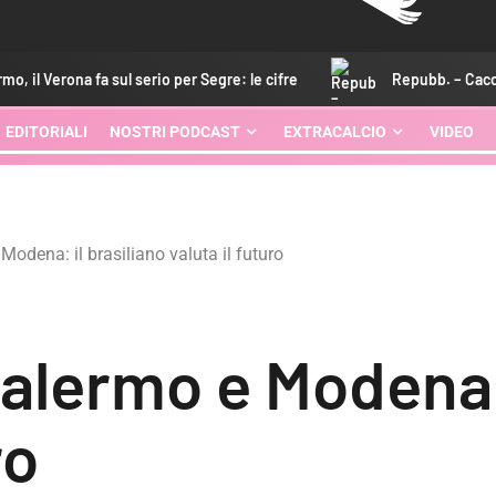
l serio per Segre: le cifre
Repubb. – Caccia al vice Pohjanp
EDITORIALI
NOSTRI PODCAST
EXTRACALCIO
VIDEO
Modena: il brasiliano valuta il futuro
alermo e Modena: 
ro