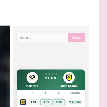
23.08.2026
21:00
Palermo
Juve Stabia
1
X
2
BONUS
LINK
2.050€
1.53
3.65
6.50
PIÙ INFO