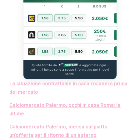
1
X
2
BONUS
LINK
2.050€
1.58
3.75
5.50
PIÙ INFO
250€
1.58
3.65
5.60
PIÙ INFO
+ 2.000€
GRATIS
2.050€
1.58
3.75
5.50
PIÙ INFO
Quote fornite da
e aggiornate ogni 5
minuti. I bonus sono a scopo informativo per i nuovi
utenti.
La situazione contrattuale in casa rosanero prima
del mercato
Calciomercato Palermo, occhi in casa Roma: le
ultime
Calciomercato Palermo, messa sul piatto
un’offerta per il ritorno di un esterno