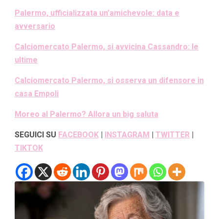
Palermo, ufficializzata un’amichevole: data e
avversario
Calciomercato Palermo, si avvicina Cassandro: le
ultime
Calciomercato Palermo, si osserva un difensore in
casa Empoli
Moreo al Palermo? Allora un big saluta
SEGUICI SU
FACEBOOK
|
INSTAGRAM
|
TWITTER
|
TIKTOK