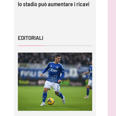
r
lo stadio può aumentare i ricavi
gli highl
EDITORIALI