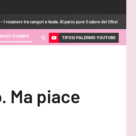
anguri e koala. Al parco pure il calore dei tifosi
GdS – Palerm
RASS.STAMPA
TIFOSI PALERMO YOUTUBE
. Ma piace