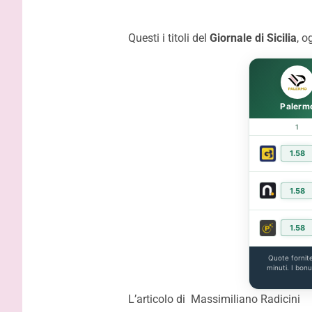
gli highli
Questi i titoli del
Giornale di Sicilia
, o
Palerm
1
1.58
1.58
1.58
Quote fornit
minuti. I bon
L’articolo di Massimiliano Radicini