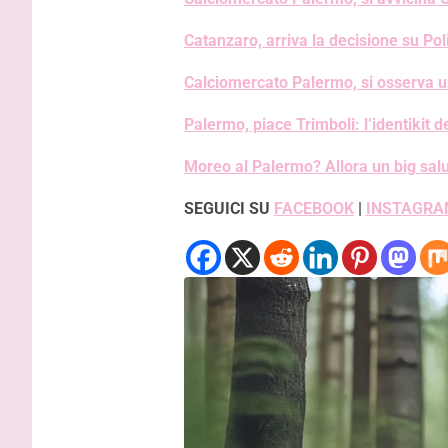
Catanzaro, arriva la decisione su Pol
Calciomercato Palermo, si osserva u
Palermo, piace Trimboli: l’identikit
Moreo al Palermo? Allora un big sal
SEGUICI SU
FACEBOOK
|
INSTAGRA