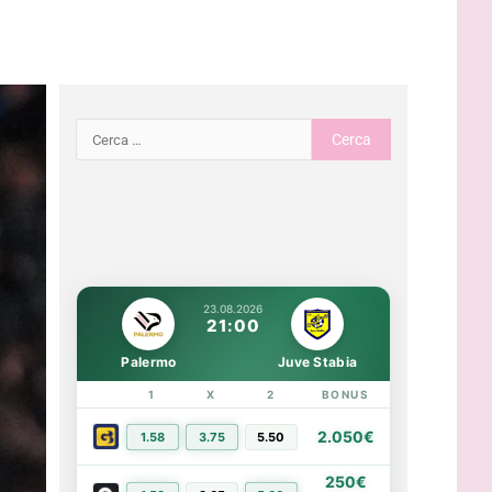
23.08.2026
21:00
Palermo
Juve Stabia
1
X
2
BONUS
LINK
2.050€
1.58
3.75
5.50
PIÙ INFO
250€