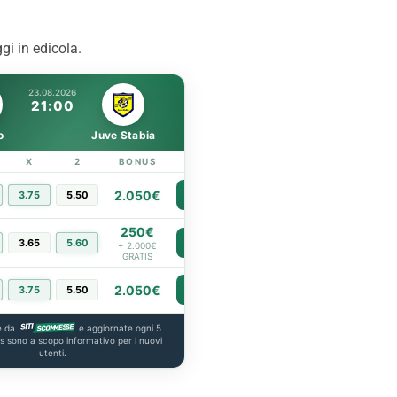
ghts del match
accordo raggiunto per Ike
Almena
ggi in edicola.
23.08.2026
21:00
o
Juve Stabia
X
2
BONUS
LINK
2.050€
3.75
5.50
PIÙ INFO
250€
3.65
5.60
PIÙ INFO
+ 2.000€
GRATIS
2.050€
3.75
5.50
PIÙ INFO
e da
e aggiornate ogni 5
us sono a scopo informativo per i nuovi
utenti.