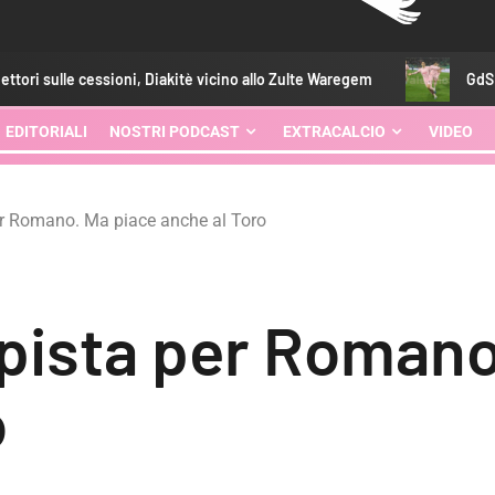
sioni, Diakitè vicino allo Zulte Waregem
GdS – I rosanero tra c
EDITORIALI
NOSTRI PODCAST
EXTRACALCIO
VIDEO
r Romano. Ma piace anche al Toro
pista per Romano
o