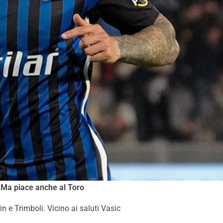
Ma piace anche al Toro
 e Trimboli. Vicino ai saluti Vasic
alermo-Melbourne 2-0:
Calciomercato Palermo,