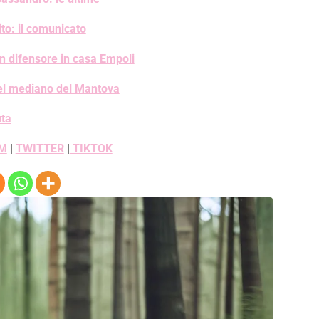
ito: il comunicato
n difensore in casa Empoli
 del mediano del Mantova
uta
M
|
TWITTER
|
TIKTOK