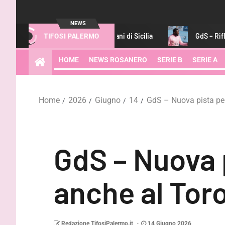
NEWS
 festa degli australiani di Sicilia
GdS – Riflettori sulle ces
TIFOSI PALERMO
HOME
NEWS ROSANERO
SERIE B
SERIE A
Home
2026
Giugno
14
GdS – Nuova pista pe
GdS – Nuova 
anche al Tor
Redazione TifosiPalermo.it
14 Giugno 2026