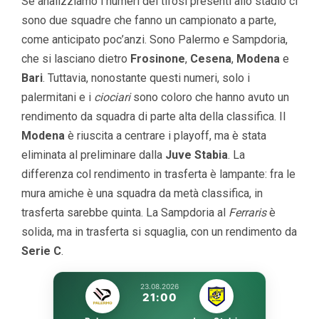
Se analizziamo i numeri dei tifosi presenti allo stadio ci
sono due squadre che fanno un campionato a parte,
come anticipato poc’anzi. Sono Palermo e Sampdoria,
che si lasciano dietro
Frosinone
,
Cesena
,
Modena
e
Bari
. Tuttavia, nonostante questi numeri, solo i
palermitani e i
ciociari
sono coloro che hanno avuto un
rendimento da squadra di parte alta della classifica. Il
Modena
è riuscita a centrare i playoff, ma è stata
eliminata al preliminare dalla
Juve Stabia
. La
differenza col rendimento in trasferta è lampante: fra le
mura amiche è una squadra da metà classifica, in
trasferta sarebbe quinta. La Sampdoria al
Ferraris
è
solida, ma in trasferta si squaglia, con un rendimento da
Serie C
.
23.08.2026
21:00