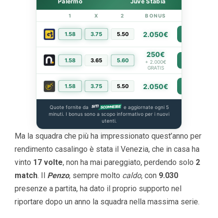
Palermo
Juve Stabia
1
X
2
BONUS
LINK
2.050€
1.58
3.75
5.50
PIÙ INFO
250€
1.58
3.65
5.60
PIÙ INFO
+ 2.000€
GRATIS
2.050€
1.58
3.75
5.50
PIÙ INFO
Quote fornite da
e aggiornate ogni 5
minuti. I bonus sono a scopo informativo per i nuovi
utenti.
Ma la squadra che più ha impressionato quest’anno per
rendimento casalingo è stata il Venezia, che in casa ha
vinto
17 volte
, non ha mai pareggiato, perdendo solo
2
match
. Il
Penzo
, sempre molto
caldo
, con
9.030
presenze a partita, ha dato il proprio supporto nel
riportare dopo un anno la squadra nella massima serie.