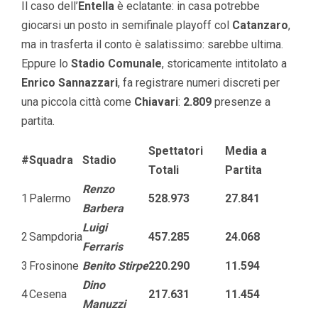
Il caso dell’
Entella
è eclatante: in casa potrebbe
giocarsi un posto in semifinale playoff col
Catanzaro
,
ma in trasferta il conto è salatissimo: sarebbe ultima.
Eppure lo
Stadio Comunale
, storicamente intitolato a
Enrico Sannazzari
, fa registrare numeri discreti per
una piccola città come
Chiavari
:
2.809
presenze a
partita.
Spettatori
Media a
#
Squadra
Stadio
Totali
Partita
Renzo
1
Palermo
528.973
27.841
Barbera
Luigi
2
Sampdoria
457.285
24.068
Ferraris
3
Frosinone
Benito Stirpe
220.290
11.594
Dino
4
Cesena
217.631
11.454
Manuzzi