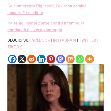
Calciomercato Pigliacelli, l’ex rosa cambia
squadra? Le ultime
Palermo, niente corse contro il tempo: la
continuità è il vero vantaggio
SEGUICI SU
FACEBOOK
|
INSTAGRAM
|
TWITTER
|
TIKTOK