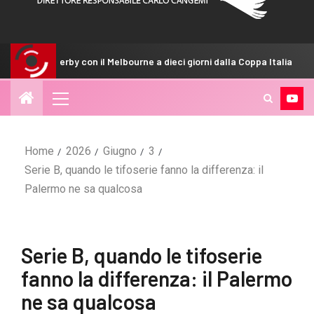
on il Melbourne a dieci giorni dalla Coppa Italia
Inzaghi: 
Home
2026
Giugno
3
Serie B, quando le tifoserie fanno la differenza: il
Palermo ne sa qualcosa
Serie B, quando le tifoserie
fanno la differenza: il Palermo
ne sa qualcosa