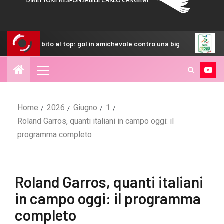
ito al top: gol in amichevole contro una big
Serie B, accor
Home
2026
Giugno
1
Roland Garros, quanti italiani in campo oggi: il
programma completo
Roland Garros, quanti italiani
in campo oggi: il programma
completo