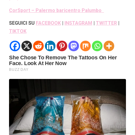
CorSport – Palermo baricentro Palumbo
SEGUICI SU
FACEBOOK
|
INSTAGRAM
|
TWITTER
|
TIKTOK