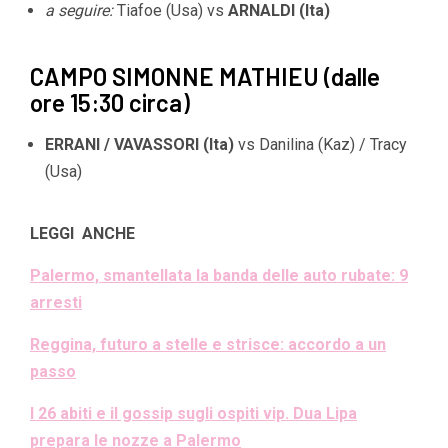
a seguire:
Tiafoe (Usa) vs
ARNALDI (Ita)
CAMPO SIMONNE MATHIEU (dalle
ore 15:30 circa)
ERRANI / VAVASSORI (Ita)
vs Danilina (Kaz) / Tracy
(Usa)
LEGGI ANCHE
Palermo, smantellata la banda delle auto rubate: 9
arresti
Reggina, futuro a stelle e strisce: accordo a un
passo
I 26 abiti e il gossip sugli ospiti vip. Dua Lipa
prepara le nozze a Palermo