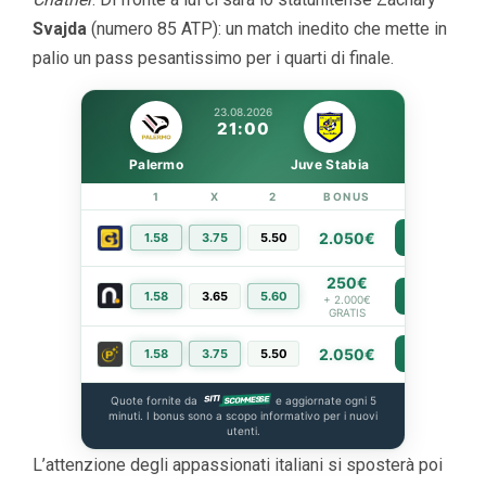
Svajda
(numero 85 ATP): un match inedito che mette in
palio un pass pesantissimo per i quarti di finale.
23.08.2026
21:00
Palermo
Juve Stabia
1
X
2
BONUS
LINK
2.050€
1.58
3.75
5.50
PIÙ INFO
250€
1.58
3.65
5.60
PIÙ INFO
+ 2.000€
GRATIS
2.050€
1.58
3.75
5.50
PIÙ INFO
Quote fornite da
e aggiornate ogni 5
minuti. I bonus sono a scopo informativo per i nuovi
utenti.
L’attenzione degli appassionati italiani si sposterà poi