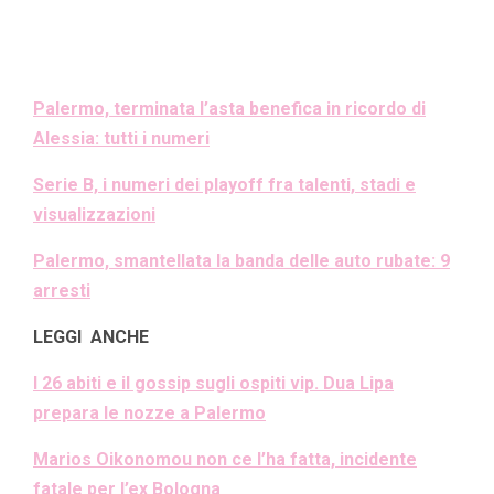
Palermo, terminata l’asta benefica in ricordo di
Alessia: tutti i numeri
Serie B, i numeri dei playoff fra talenti, stadi e
visualizzazioni
Palermo, smantellata la banda delle auto rubate: 9
arresti
LEGGI ANCHE
I 26 abiti e il gossip sugli ospiti vip. Dua Lipa
prepara le nozze a Palermo
Marios Oikonomou non ce l’ha fatta, incidente
fatale per l’ex Bologna