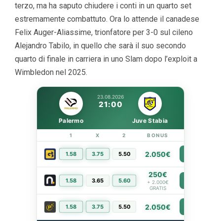
terzo, ma ha saputo chiudere i conti in un quarto set
estremamente combattuto. Ora lo attende il canadese
Felix Auger-Aliassime, trionfatore per 3-0 sul cileno
Alejandro Tabilo, in quello che sarà il suo secondo
quarto di finale in carriera in uno Slam dopo l’exploit a
Wimbledon nel 2025.
23.08.2026
21:00
Palermo
Juve Stabia
1
X
2
BONUS
LINK
2.050€
1.58
3.75
5.50
PIÙ INFO
250€
1.58
3.65
5.60
PIÙ INFO
+ 2.000€
GRATIS
2.050€
1.58
3.75
5.50
PIÙ INFO