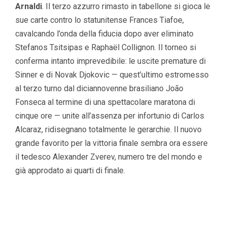
Arnaldi
. Il terzo azzurro rimasto in tabellone si gioca le
sue carte contro lo statunitense Frances Tiafoe,
cavalcando l’onda della fiducia dopo aver eliminato
Stefanos Tsitsipas e Raphaël Collignon. Il torneo si
conferma intanto imprevedibile: le uscite premature di
Sinner e di Novak Djokovic — quest’ultimo estromesso
al terzo turno dal diciannovenne brasiliano João
Fonseca al termine di una spettacolare maratona di
cinque ore — unite all’assenza per infortunio di Carlos
Alcaraz, ridisegnano totalmente le gerarchie. Il nuovo
grande favorito per la vittoria finale sembra ora essere
il tedesco Alexander Zverev, numero tre del mondo e
già approdato ai quarti di finale.