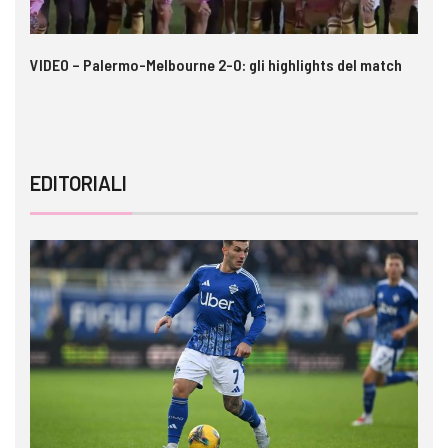
 i
VIDEO – Palermo-Melbourne 2-0: gli highlights del match
Ca
A
EDITORIALI