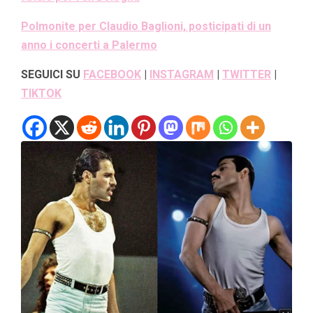
Polmonite per Claudio Baglioni, posticipati di un
anno i concerti a Palermo
SEGUICI SU
FACEBOOK
|
INSTAGRAM
|
TWITTER
|
TIKTOK