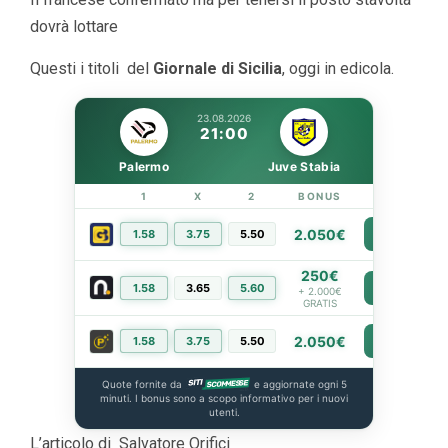
dovrà lottare
Questi i titoli del
Giornale di Sicilia
, oggi in edicola.
23.08.2026
21:00
Palermo
Juve Stabia
1
X
2
BONUS
LINK
2.050€
1.58
3.75
5.50
PIÙ INFO
250€
1.58
3.65
5.60
PIÙ INFO
+ 2.000€
GRATIS
2.050€
1.58
3.75
5.50
PIÙ INFO
Quote fornite da
e aggiornate ogni 5
minuti. I bonus sono a scopo informativo per i nuovi
utenti.
L’articolo di Salvatore Orifici