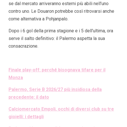
se dal mercato arriveranno esterni più abili nell’uno
contro uno. Le Douaron potrebbe così ritrovarsi anche
come alternativa a Pohjanpalo.
Dopo i 6 gol della prima stagione e i 5 dell’ultima, ora
serve il salto definitivo: il Palermo aspetta la sua
consacrazione.
Finale play-off: perché bisognava tifare per il
Monza
Palermo, Serie B 2026/27 più insidiosa della
precedente: il dato
Calciomercato Empoli, occhi di diversi club su tre
gioielli: i dettagli