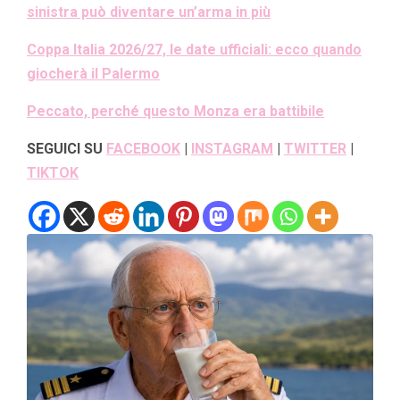
sinistra può diventare un’arma in più
Coppa Italia 2026/27, le date ufficiali: ecco quando
giocherà il Palermo
Peccato, perché questo Monza era battibile
SEGUICI SU
FACEBOOK
|
INSTAGRAM
|
TWITTER
|
TIKTOK