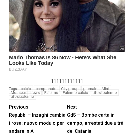
111111111111
calcio
campionato
City group
giornale
Mirri
Tags:
Monseur
news
Palermo
Palermo calcio
tifosi palermo
tifosipalermo
Previous
Next
Repubb. – Inzaghi cambia
GdS – Bombe carta in
i rosa: nuovo modulo per
campo, arrestati due ultrà
andare in A
del Catania