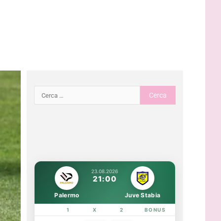
23.08.2026
21:00
Palermo
Juve Stabia
1
X
2
BONUS
LINK