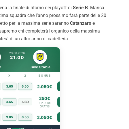
a la finale di ritorno dei playoff di
Serie B
. Manca
accordo vicino per
Inzaghi: “Essere qui con le
ultima squadra che l’anno prossimo farà parte delle 20
 i dettagli
migliori squadre d’Italia fa
lietto per la massima serie saranno
Catanzaro
e
capire la portata di Paler
i, sapremo chi completerà l’organico della massima
nterà di un altro anno di cadetteria.
23.08.2026
21:00
o
Juve Stabia
X
2
BONUS
LINK
2.050€
3.65
6.50
PIÙ INFO
250€
3.65
5.60
PIÙ INFO
+ 2.000€
GRATIS
2.050€
3.65
6.50
PIÙ INFO