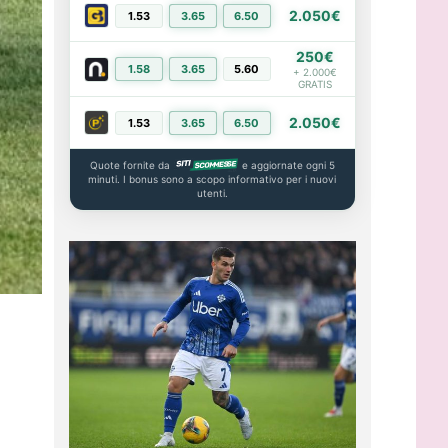
2.050€
1.53
3.65
6.50
PIÙ INFO
250€
1.58
3.65
5.60
PIÙ INFO
+ 2.000€
GRATIS
2.050€
1.53
3.65
6.50
PIÙ INFO
Quote fornite da
e aggiornate ogni 5
minuti. I bonus sono a scopo informativo per i nuovi
utenti.