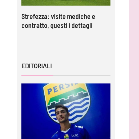
Strefezza: visite mediche e
Palermo,
contratto, questi i dettagli
Strefezza
mo”
EDITORIALI