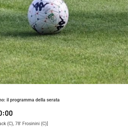
orno: il programma della serata
20:00
ack (C), 78′ Frosinini (C)]