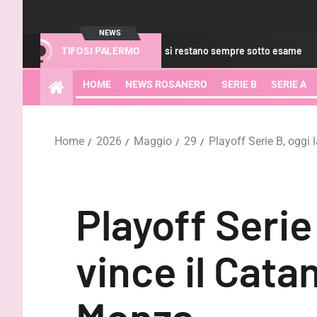
NEWS
dS – Le Douaron e Gyasi restano sempre sotto esame
GdS –
TIFOSI PALERMO
HOME
NEWS ROSANERO
SERIE B
SERIE A
Home
2026
Maggio
29
Playoff Serie B, oggi 
Playoff Serie 
vince il Cata