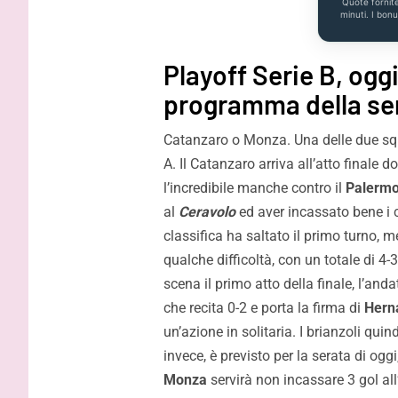
Quote fornit
minuti. I bon
Playoff Serie B, oggi 
programma della se
Catanzaro o Monza. Una delle due squa
A. Il Catanzaro arriva all’atto finale d
l’incredibile manche contro il
Palerm
al
Ceravolo
ed aver incassato bene i 
classifica ha saltato il primo turno, 
qualche difficoltà, con un totale di 4
scena il primo atto della finale, l’and
che recita 0-2 e porta la firma di
Hern
un’azione in solitaria. I brianzoli qui
invece, è previsto per la serata di oggi
Monza
servirà non incassare 3 gol all