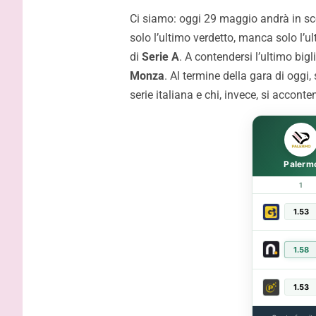
Ci siamo: oggi 29 maggio andrà in scen
Palermo, 
solo l’ultimo verdetto, manca solo l’
Strefezza:
di
Serie A
. A contendersi l’ultimo big
Monza
. Al termine della gara di ogg
serie italiana e chi, invece, si acconte
Palerm
1
1.53
1.58
1.53