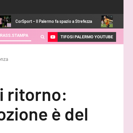
t – Il Palermo fa spazio a Strefezza
Gabriel Strefezza – Pale
RASS.STAMPA
TIFOSI PALERMO YOUTUBE
Monza
i ritorno:
ozione è del