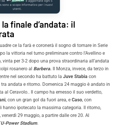
e da
e aggiornate ogni 5
us sono a scopo informativo per i nuovi
utenti.
la finale d’andata: il
rata
dre ce la farà e coronerà il sogno di tornare in Serie
opo la vittoria nel turno preliminare contro l’Avellino e
o
, vinta per 3-2 dopo una prova straordinaria all’andata
colpi rosanero al
Barbera
.
Il Monza, invece, da terzo in
mentre nel secondo ha battuto la
Juve Stabia
con
-3 tra andata e ritorno. Domenica 24 maggio è andato in
ata al Ceravolo.. Il campo ha emesso il suo verdetto,
ani
, con un gran gol da fuori area, e
Caso
, con
ndi hanno ipotecato la massima categoria. Il ritorno,
, venerdì 29 maggio, a partire dalle ore 20. Al
’
U-Power Stadium
.