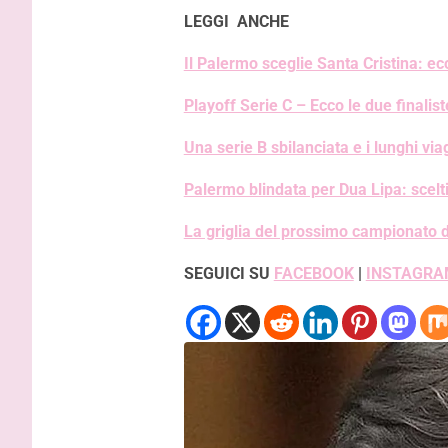
LEGGI ANCHE
Il Palermo sceglie Santa Cristina: ec
Playoff Serie C – Ecco le due finalist
Una serie B sbilanciata e i lunghi vi
Palermo blindata per Dua Lipa: scelt
La griglia del prossimo campionato d
SEGUICI SU
FACEBOOK
|
INSTAGRA