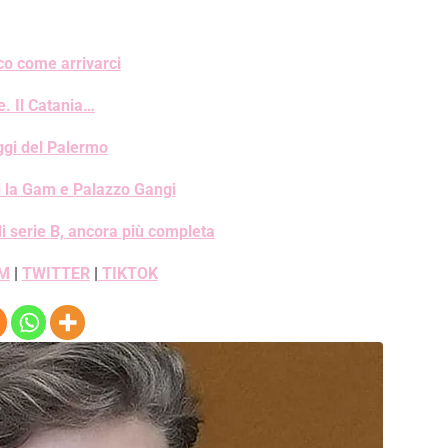
co come arrivarci
e. Il Catania…
aggi del Palermo
i la Gam e Palazzo Gangi
i serie B, ancora più completa
M
|
TWITTER
|
TIKTOK