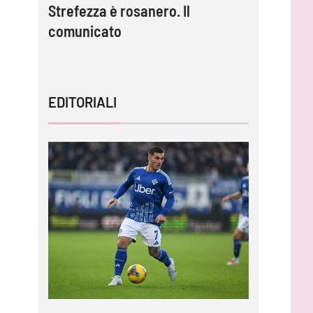
lla è
Strefezza è rosanero. Il
migliori 
comunicato
capire l
EDITORIALI