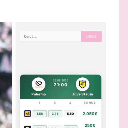
23.08.2026
21:00
Palermo
Juve Stabia
1
X
2
BONUS
LINK
2.050€
1.58
3.75
5.50
PIÙ INFO
250€