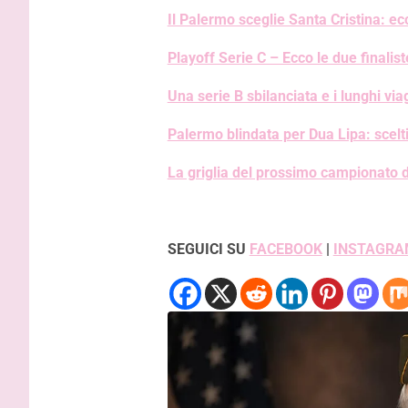
Il Palermo sceglie Santa Cristina: ec
Playoff Serie C – Ecco le due finalist
Una serie B sbilanciata e i lunghi vi
Palermo blindata per Dua Lipa: scelt
La griglia del prossimo campionato d
SEGUICI SU
FACEBOOK
|
INSTAGRA