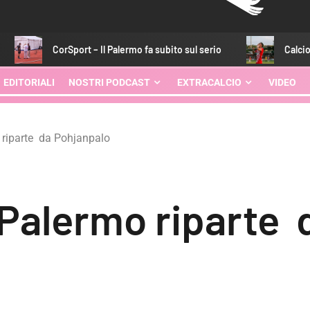
port – Il Palermo fa subito sul serio
Calciomercato Palermo
EDITORIALI
NOSTRI PODCAST
EXTRACALCIO
VIDEO
o riparte da Pohjanpalo
 Palermo riparte 