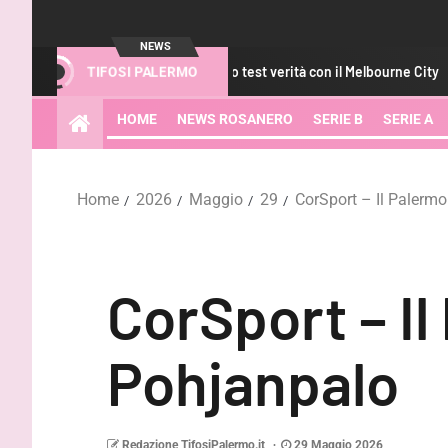
NEWS
GdS – Palermo, primo test verità con il Melbourne City
CorS
TIFOSI PALERMO
HOME
NEWS ROSANERO
SERIE B
SERIE A
Home
2026
Maggio
29
CorSport – Il Palerm
CorSport – Il
Pohjanpalo
Redazione TifosiPalermo.it
29 Maggio 2026