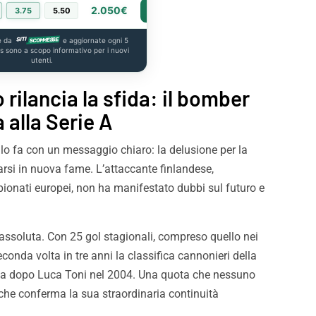
2.050€
3.75
5.50
PIÙ INFO
e da
e aggiornate ogni 5
us sono a scopo informativo per i nuovi
utenti.
rilancia la sfida: il bomber
 alla Serie A
lo fa con un messaggio chiaro: la delusione per la
si in nuova fame. L’attaccante finlandese,
pionati europei, non ha manifestato dubbi sul futuro e
assoluta. Con 25 gol stagionali, compreso quello nei
conda volta in tre anni la classifica cannonieri della
ima dopo Luca Toni nel 2004. Una quota che nessuno
che conferma la sua straordinaria continuità