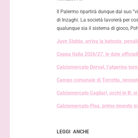
Il Palermo ripartirà dunque dal suo “v
di Inzaghi. La società lavorerà per co
qualunque sia il sistema di gioco, Po
Juve Stabia, arriva la batosta: pena
Coppa Italia 2026/27, le date ufficia
Calciomercato Dorval, l’algerino torn
Campo comunale di Torretta, nessuna
Calciomercato Cagliari, occhi in B: si 
Calciomercato Pisa, primo innesto in 
LEGGI ANCHE