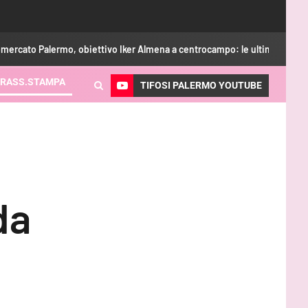
, obiettivo Iker Almena a centrocampo: le ultime
Augello: “
RASS.STAMPA
TIFOSI PALERMO YOUTUBE
da