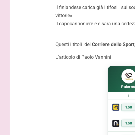
migliori s
Il finlandese carica già i tifosi sui s
capire la 
vittorie»
Il capocannoniere è e sarà una certez
Questi i titoli del
Corriere dello Sport
L’articolo di Paolo Vannini
Palerm
1
1.58
1.58