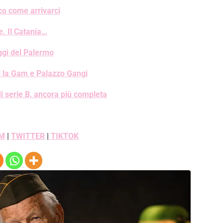
co come arrivarci
e. Il Catania…
aggi del Palermo
i la Gam e Palazzo Gangi
i serie B, ancora più completa
M
|
TWITTER
|
TIKTOK