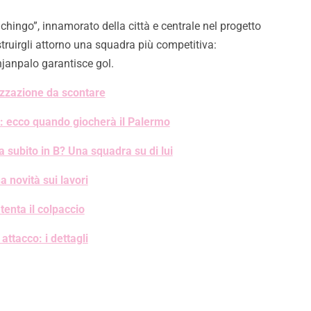
ichingo”, innamorato della città e centrale nel progetto
struirgli attorno una squadra più competitiva:
hjanpalo garantisce gol.
lizzazione da scontare
li: ecco quando giocherà il Palermo
a subito in B? Una squadra su di lui
 novità sui lavori
tenta il colpaccio
attacco: i dettagli