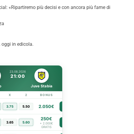
quadre d’Italia fa
protagonisti. Con i tifosi nu
ocial: «Ripartiremo più decisi e con ancora più fame di
portata di Palermo”
impossibile”
za
, oggi in edicola.
23.08.2026
21:00
o
Juve Stabia
X
2
BONUS
LINK
2.050€
3.75
5.50
PIÙ INFO
250€
3.65
5.60
PIÙ INFO
+ 2.000€
GRATIS