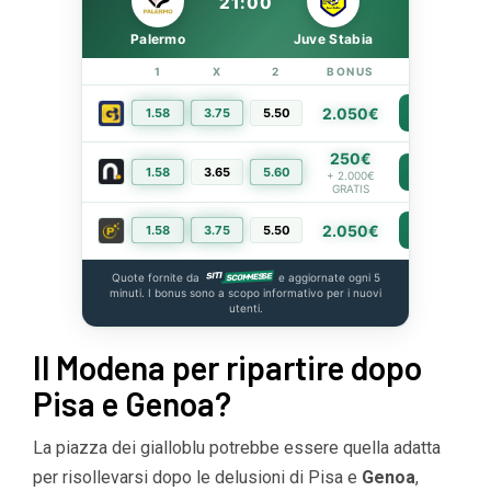
21:00
Palermo
Juve Stabia
1
X
2
BONUS
LINK
2.050€
1.58
3.75
5.50
PIÙ INFO
250€
1.58
3.65
5.60
PIÙ INFO
+ 2.000€
GRATIS
2.050€
1.58
3.75
5.50
PIÙ INFO
Quote fornite da
e aggiornate ogni 5
minuti. I bonus sono a scopo informativo per i nuovi
utenti.
Il Modena per ripartire dopo
Pisa e Genoa?
La piazza dei gialloblu potrebbe essere quella adatta
per risollevarsi dopo le delusioni di Pisa e
Genoa
,