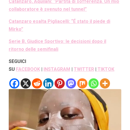
Catanzaro, Aquilani: “Partita di sofferenza. Un mio
collaboratore è svenuto nel tunnel”
Catanzaro esalta Pigliacelli: “É stato il piede di
Mirko”
Serie B, Giudice Sportivo: le decisioni dopo il
ritorno delle semifinali
SEGUICI
SU
FACEBOOK
|
INSTAGRAM
|
TWITTER
|
TIKTOK