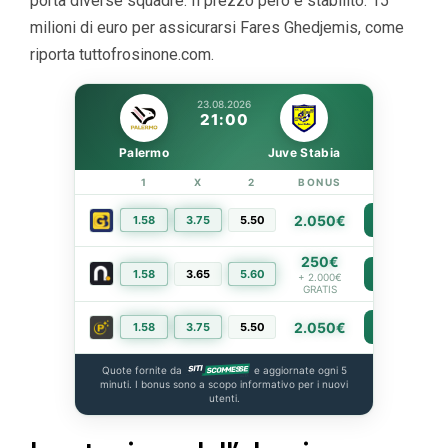
porta diverse squadre. Il prezzo però è stabilito: 15
milioni di euro per assicurarsi Fares Ghedjemis, come
riporta tuttofrosinone.com.
23.08.2026
21:00
Palermo
Juve Stabia
1
X
2
BONUS
LINK
2.050€
1.58
3.75
5.50
PIÙ INFO
250€
1.58
3.65
5.60
PIÙ INFO
+ 2.000€
GRATIS
2.050€
1.58
3.75
5.50
PIÙ INFO
Quote fornite da
e aggiornate ogni 5
minuti. I bonus sono a scopo informativo per i nuovi
utenti.