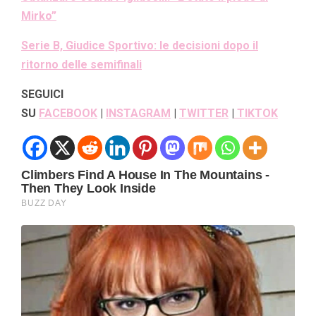
Mirko”
Serie B, Giudice Sportivo: le decisioni dopo il
ritorno delle semifinali
SEGUICI
SU
FACEBOOK
|
INSTAGRAM
|
TWITTER
|
TIKTOK