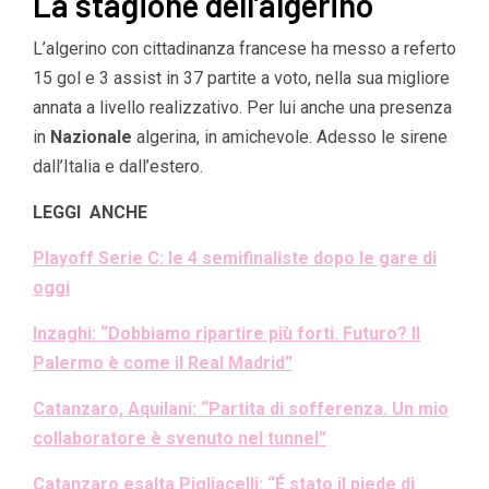
La stagione dell’algerino
L’algerino con cittadinanza francese ha messo a referto
15 gol e 3 assist in 37 partite a voto, nella sua migliore
annata a livello realizzativo. Per lui anche una presenza
in
Nazionale
algerina, in amichevole. Adesso le sirene
dall’Italia e dall’estero.
LEGGI ANCHE
Playoff Serie C: le 4 semifinaliste dopo le gare di
oggi
Inzaghi: “Dobbiamo ripartire più forti. Futuro? Il
Palermo è come il Real Madrid”
Catanzaro, Aquilani: “Partita di sofferenza. Un mio
collaboratore è svenuto nel tunnel”
Catanzaro esalta Pigliacelli: “É stato il piede di