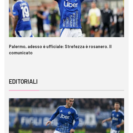
a è
Palermo, adesso è ufficiale: Strefezza è rosanero. Il
In
comunicato
ca
EDITORIALI