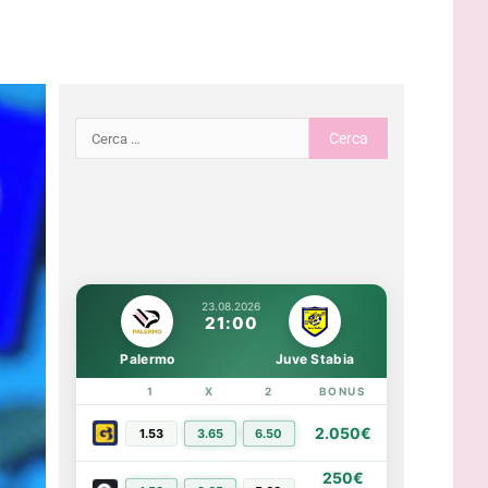
23.08.2026
21:00
Palermo
Juve Stabia
1
X
2
BONUS
LINK
2.050€
1.53
3.65
6.50
PIÙ INFO
250€