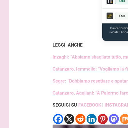
1.58
1.53
Quote fornit
minuti. I bon
LEGGI ANCHE
Inzaghi: “Abbiamo sbagliato tutto, ma
Catanzaro, Iemmello: “Vogliamo la fi
Segre: “Dobbiamo resettare e sputare
Catanzaro, Aquilani: “A Palermo fare
SEGUICI SU
FACEBOOK
|
INSTAGRA