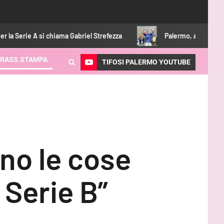
chiama Gabriel Strefezza
Palermo, adesso è ufficiale: Strefez
RASS.STAMPA
TIFOSI PALERMO YOUTUBE
ono le cose
 Serie B”