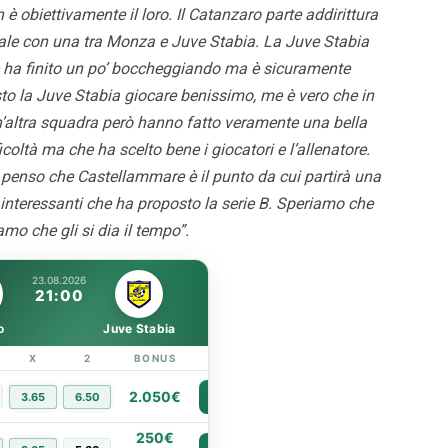
 questi i dettagli
Strefezza è rosanero. Il
 è obiettivamente il loro. Il Catanzaro parte addirittura
comunicato
nale con una tra Monza e Juve Stabia. La Juve Stabia
 ha finito un po’ boccheggiando ma è sicuramente
to la Juve Stabia giocare benissimo, me è vero che in
n’altra squadra però hanno fatto veramente una bella
coltà ma che ha scelto bene i giocatori e l’allenatore.
o penso che Castellammare è il punto da cui partirà una
 interessanti che ha proposto la serie B. Speriamo che
mo che gli si dia il tempo”.
23.08.2026
21:00
o
Juve Stabia
X
2
BONUS
LINK
2.050€
3.65
6.50
PIÙ INFO
250€