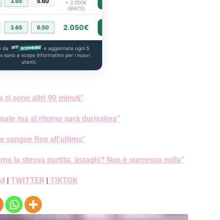
3.65
5.60
PIÙ INFO
+ 2.000€
GRATIS
2.050€
3.65
6.50
PIÙ INFO
e da
e aggiornate ogni 5
us sono a scopo informativo per i nuovi
utenti.
 ci sono altri 90 minuti”
nale ma al ritorno sarà durissima”
 sangue fino all’ultimo”
mo la stessa partita. Inzaghi? Non è successo nulla”
M
|
TWITTER
|
TIKTOK