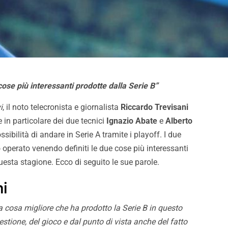
cose più interessanti prodotte dalla Serie B”
i
, il noto telecronista e giornalista
Riccardo Trevisani
 in particolare dei due tecnici
Ignazio Abate
e
Alberto
ibilità di andare in Serie A tramite i playoff. I due
ro operato venendo definiti le due cose più interessanti
esta stagione. Ecco di seguito le sue parole.
ni
 cosa migliore che ha prodotto la Serie B in questo
 visite mediche e
Palermo, adesso è ufficial
stione, del gioco e dal punto di vista anche del fatto