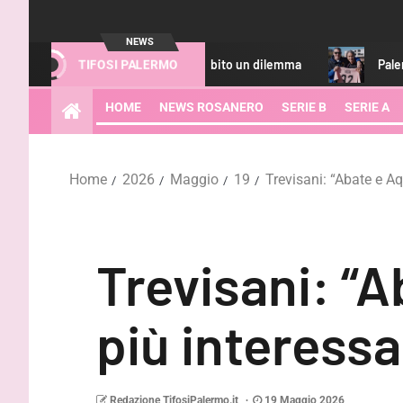
NEWS
trefezza chiarisce subito un dilemma
Palermo, Vieri fa visi
TIFOSI PALERMO
HOME
NEWS ROSANERO
SERIE B
SERIE A
Home
2026
Maggio
19
Trevisani: “Abate e Aq
Trevisani: “A
più interessa
Redazione TifosiPalermo.it
19 Maggio 2026