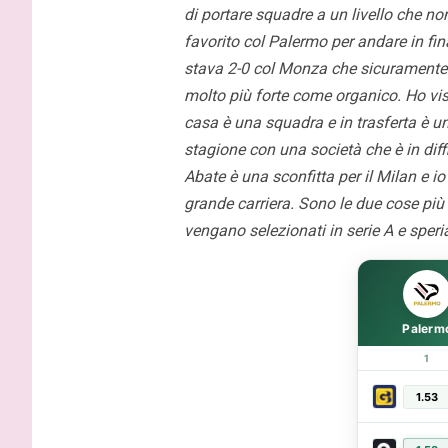
contratto,
di portare squadre a un livello che non
favorito col Palermo per andare in fi
stava 2-0 col Monza che sicuramente
molto più forte come organico. Ho vis
casa è una squadra e in trasferta è u
stagione con una società che è in diffi
Abate è una sconfitta per il Milan e i
grande carriera. Sono le due cose più
vengano selezionati in serie A e speria
Palerm
1
1.53