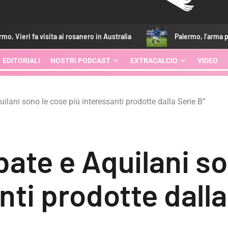
ta ai rosanero in Australia
Palermo, l’arma per la Serie A si 
EDITORIALI
NOSTRI PODCAST
EXTRACALCIO
VIDEO
uilani sono le cose più interessanti prodotte dalla Serie B”
bate e Aquilani s
nti prodotte dalla