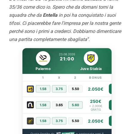
35/36 come dico io. Spero che da domani torni la
squadra che da
Entella
in poi ha conquistato i suoi
tifosi. Ci piacerebbe fare l’impresa per la nostra gente
perché sono i primi a crederci. Dobbiamo dimenticare
una partita completamente sbagliata”.
23.08.2026
21:00
Palermo
Juve Stabia
1
X
2
BONUS
LINK
2.050€
1.58
3.75
5.50
PIÙ INFO
250€
1.58
3.65
5.60
PIÙ INFO
+ 2.000€
GRATIS
2.050€
1.58
3.75
5.50
PIÙ INFO
Quote fornite da
e aggiornate ogni 5