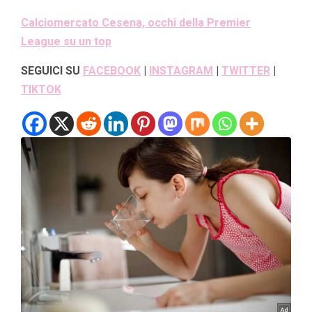
Calciomercato Cesena, occhi della Premier
League su un top
SEGUICI SU
FACEBOOK
|
INSTAGRAM
|
TWITTER
|
TIKTOK