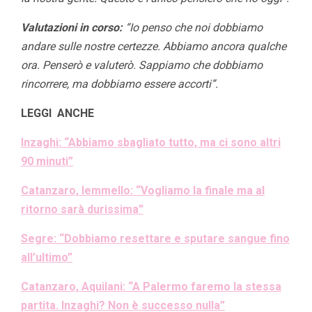
Valutazioni in corso:
“Io penso che noi dobbiamo
andare sulle nostre certezze. Abbiamo ancora qualche
ora. Penserò e valuterò. Sappiamo che dobbiamo
rincorrere, ma dobbiamo essere accorti”.
LEGGI ANCHE
Inzaghi: “Abbiamo sbagliato tutto, ma ci sono altri
90 minuti”
Catanzaro, Iemmello: “Vogliamo la finale ma al
ritorno sarà durissima”
Segre: “Dobbiamo resettare e sputare sangue fino
all’ultimo”
Catanzaro, Aquilani: “A Palermo faremo la stessa
partita. Inzaghi? Non è successo nulla”