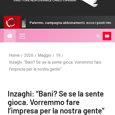
Palermo, campagna abbonamenti: ecco i posti rimasti
T
Home
2026
Maggio
19
Inzaghi: “Bani? Se se la sente gioca. Vorremmo fare
l’impresa per la nostra gente”
Inzaghi: “Bani? Se se la sente
gioca. Vorremmo fare
l’impresa per la nostra gente”