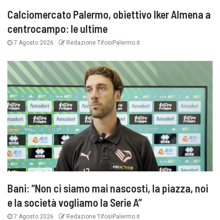
Calciomercato Palermo, obiettivo Iker Almena a
centrocampo: le ultime
7 Agosto 2026
Redazione TifosiPalermo.it
Bani: “Non ci siamo mai nascosti, la piazza, noi
e la società vogliamo la Serie A”
7 Agosto 2026
Redazione TifosiPalermo.it