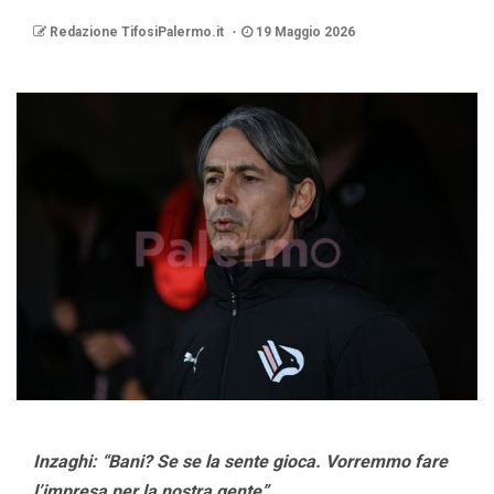
Redazione TifosiPalermo.it
19 Maggio 2026
Inzaghi: “Bani? Se se la sente gioca. Vorremmo fare
l’impresa per la nostra gente”