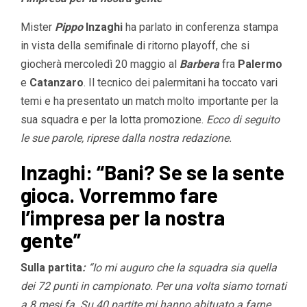
Mister
Pippo
Inzaghi
ha parlato in conferenza stampa
in vista della semifinale di ritorno playoff, che si
giocherà mercoledì 20 maggio al
Barbera
fra
Palermo
e
Catanzaro
. Il tecnico dei palermitani ha toccato vari
temi e ha presentato un match molto importante per la
sua squadra e per la lotta promozione.
Ecco di seguito
le sue parole, riprese dalla nostra redazione.
Inzaghi: “Bani? Se se la sente
gioca. Vorremmo fare
l’impresa per la nostra
gente”
Sulla partita
:
“Io mi auguro che la squadra sia quella
dei 72 punti in campionato. Per una volta siamo tornati
a 8 mesi fa. Su 40 partite mi hanno abituato a farne