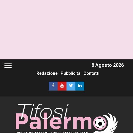
8 Agosto 2026
Redazione
Pubblicità
Contatti