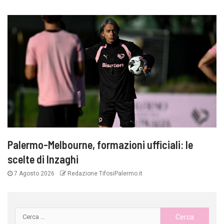
Palermo-Melbourne, formazioni ufficiali: le
scelte di Inzaghi
7 Agosto 2026
Redazione TifosiPalermo.it