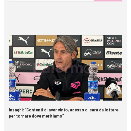
Inzaghi: “Contenti di aver vinto, adesso ci sarà da lottare
Pa
per tornare dove meritiamo”
ri