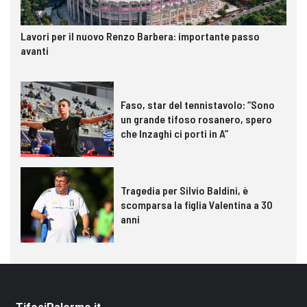
Lavori per il nuovo Renzo Barbera: importante passo
avanti
Faso, star del tennistavolo: “Sono
un grande tifoso rosanero, spero
che Inzaghi ci porti in A”
Tragedia per Silvio Baldini, è
scomparsa la figlia Valentina a 30
anni