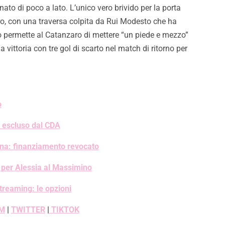
nato di poco a lato. L’unico vero brivido per la porta
ero, con una traversa colpita da Rui Modesto che ha
sso permette al Catanzaro di mettere “un piede e mezzo”
a vittoria con tre gol di scarto nel match di ritorno per
o
i escluso dal CDA
ena: finanziamento revocato
i per Alessia al Massimino
streaming: le opzioni
M
|
TWITTER
|
TIKTOK