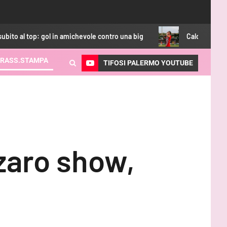
in amichevole contro una big
Calciomercato Palermo, obiett
RASS.STAMPA
TIFOSI PALERMO YOUTUBE
nzaro show,