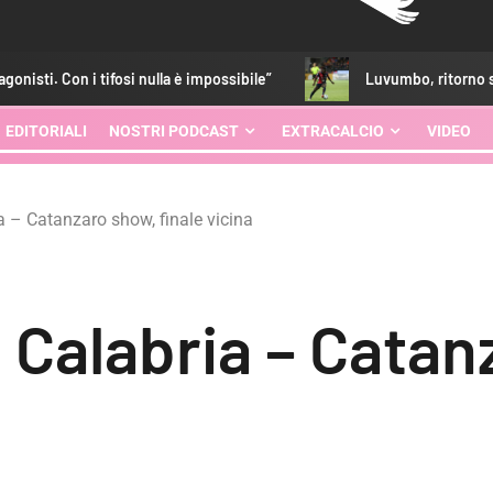
osi nulla è impossibile”
Luvumbo, ritorno subito al top: gol 
EDITORIALI
NOSTRI PODCAST
EXTRACALCIO
VIDEO
a – Catanzaro show, finale vicina
i Calabria – Cata