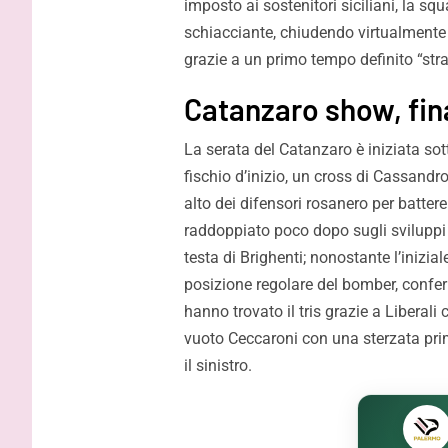
imposto ai sostenitori siciliani, la s
migliori squadre d’Italia fa
protagonist
schiacciante, chiudendo virtualmente 
capire la portata di Palermo”
impossibil
grazie a un primo tempo definito “stra
Catanzaro show, fina
La serata del Catanzaro è iniziata sot
fischio d’inizio, un cross di Cassandr
alto dei difensori rosanero per batte
raddoppiato poco dopo sugli sviluppi 
testa di Brighenti; nonostante l’inizial
posizione regolare del bomber, conferm
hanno trovato il tris grazie a Liberali
vuoto Ceccaroni con una sterzata prim
il sinistro.