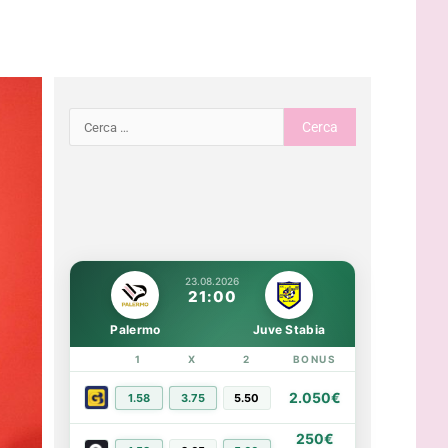
23.08.2026
21:00
Palermo
Juve Stabia
1
X
2
BONUS
LINK
2.050€
1.58
3.75
5.50
PIÙ INFO
250€