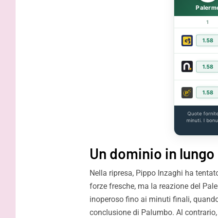
Palerm
1
1.58
1.58
1.58
Quote fornit
minuti. I bon
Un dominio in lungo 
Nella ripresa, Pippo Inzaghi ha tentato
forze fresche, ma la reazione del Paler
inoperoso fino ai minuti finali, quan
conclusione di Palumbo. Al contrario, i