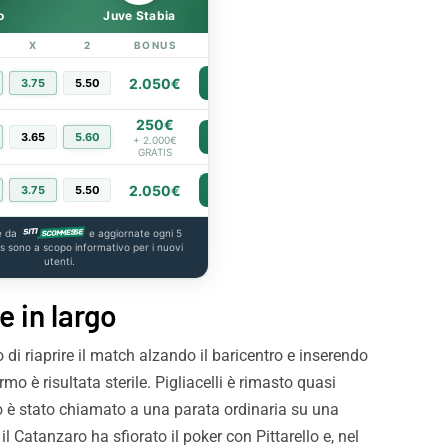
o
Juve Stabia
X
2
BONUS
LINK
2.050€
3.75
5.50
PIÙ INFO
250€
3.65
5.60
PIÙ INFO
+ 2.000€
GRATIS
2.050€
3.75
5.50
PIÙ INFO
e da
e aggiornate ogni 5
us sono a scopo informativo per i nuovi
utenti.
e in largo
 di riaprire il match alzando il baricentro e inserendo
mo è risultata sterile. Pigliacelli è rimasto quasi
do è stato chiamato a una parata ordinaria su una
l Catanzaro ha sfiorato il poker con Pittarello e, nel