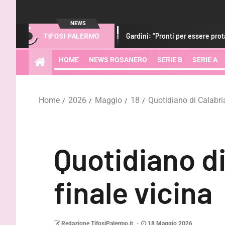
NEWS
a qualità”
Gardini: “Pronti per essere protagonisti. Con i tif
TIFOSI PALERMO
HOME
NEWS ROSANERO
SERIE B
SERIE A
Home
2026
Maggio
18
Quotidiano di Calabri
Quotidiano d
finale vicina
Redazione TifosiPalermo.it
18 Maggio 2026