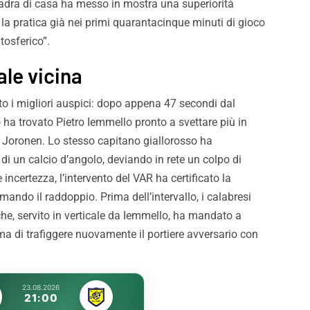
quadra di casa ha messo in mostra una superiorità
i. Con i tifosi nulla è
Strefezza è rosanero. Il
la pratica già nei primi quarantacinque minuti di gioco
e”
comunicato
tosferico”.
le vicina
to i migliori auspici: dopo appena 47 secondi dal
o ha trovato Pietro Iemmello pronto a svettare più in
re Joronen. Lo stesso capitano giallorosso ha
di un calcio d’angolo, deviando in rete un colpo di
e incertezza, l’intervento del VAR ha certificato la
ando il raddoppio. Prima dell’intervallo, i calabresi
 che, servito in verticale da Iemmello, ha mandato a
a di trafiggere nuovamente il portiere avversario con
23.08.2026
21:00