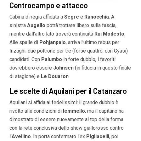
Centrocampo e attacco
Cabina di regia affidata a
Segre
e
Ranocchia
. A
sinistra
Augello
potrà trottare libero sulla fascia,
mentre dall’altro lato troverà continuità
Rui Modesto
.
Alle spalle di
Pohjanpalo
, arriva l’ultimo rebus per
Inzaghi: due poltrone per tre (forse quattro, con Gyasi)
candidati. Con
Palumbo
in forte dubbio, i favoriti
dovrebbero essere
Johnsen
(in fiducia in questo finale
di stagione) e
Le Douaron
.
Le scelte di Aquilani per il Catanzaro
Aquilani si affida ai fedelissimi: il grande dubbio è
rivolto alle condizioni di
Iemmello
, ma il capitano ha
dimostrato di essere nuovamente al top della forma
con la rete conclusiva dello show giallorosso contro
l’
Avellino
. In porta confermato l’ex
Pigliacelli
, poi