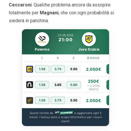
Ceccaroni
. Qualche problema ancora da assopire
totalmente per
Magnani
, che con ogni probabilità si
siederà in panchina.
23.08.2026
21:00
Palermo
Juve Stabia
1
X
2
BONUS
LINK
2.050€
1.58
3.75
5.50
PIÙ INFO
250€
1.58
3.65
5.60
PIÙ INFO
+ 2.000€
GRATIS
2.050€
1.58
3.75
5.50
PIÙ INFO
Quote fornite da
e aggiornate ogni 5
minuti. I bonus sono a scopo informativo per i nuovi
utenti.