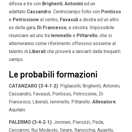
difesa a tre con
Brighenti
,
Antonini
ed un
adattato
Cassandro
. Centrocampo folto con
Pontisso
e
Petriccione
al centro,
Favasuli
a destra ed un altro
ex della gara,
Di Francesco
, a sinistra. Impossibile
rinunciare ad uno tra
Iemmello
e
Pittarello
, che si
alterneranno come riferimento offensivo assieme al
talento di
Liberali
che proverà a lanciarli dalla trequarti
campo.
Le probabili formazioni
CATANZARO (3-4-1-2)
: Pigliacelli; Brighenti, Antonini,
Cassandro; Favasuli, Pontisso, Petriccione, Di
Francesco; Liberali, Iemmello; Pittarello.
Allenatore
:
Aquilani.
PALERMO (3-4-2-1)
: Joronen; Pierozzi, Peda,
Ceccaroni; Rui Modesto, Segre, Ranocchia, Augello;