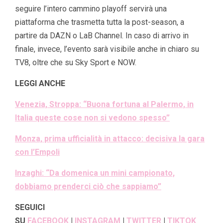
seguire l’intero cammino playoff servirà una
piattaforma che trasmetta tutta la post-season, a
partire da DAZN o LaB Channel. In caso di arrivo in
finale, invece, l’evento sarà visibile anche in chiaro su
TV8, oltre che su Sky Sport e NOW.
LEGGI ANCHE
Venezia, Stroppa: “Buona fortuna al Palermo, in
Italia queste cose non si vedono spesso”
Monza, prima ufficialità in attacco: decisiva la gara
con l’Empoli
Inzaghi: “Da domenica un mini campionato,
dobbiamo prenderci ciò che sappiamo”
SEGUICI
SU
FACEBOOK
|
INSTAGRAM
|
TWITTER
|
TIKTOK