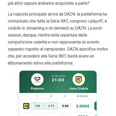
già attivi oppure andranno acquistate a parte?
La risposta principale arriva da DAZN: la piattaforma ha
comunicato che tutta la Serie BKT, compresi i playoff, è
visibile in streaming e on demand su DAZN. La post-
season, dunque, rientra nella copertura della
competizione cadetta e non rappresenta un evento
separato rispetto al campionato. DAZN specifica inoltre
che, per accedere alla Serie BKT, basta avere un
abbonamento attivo alla piattaforma.
23.08.2026
21:00
Palermo
Juve Stabia
1
X
2
BONUS
LINK
2.050€
1.58
3.75
5.50
PIÙ INFO