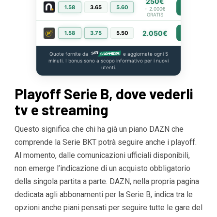
250€
1.58
3.65
5.60
PIÙ INFO
+ 2.000€
GRATIS
2.050€
1.58
3.75
5.50
PIÙ INFO
Quote fornite da
e aggiornate ogni 5
minuti. I bonus sono a scopo informativo per i nuovi
utenti.
Playoff Serie B, dove vederli
tv e streaming
Questo significa che chi ha già un piano DAZN che
comprende la Serie BKT potrà seguire anche i playoff.
Al momento, dalle comunicazioni ufficiali disponibili,
non emerge l’indicazione di un acquisto obbligatorio
della singola partita a parte. DAZN, nella propria pagina
dedicata agli abbonamenti per la Serie B, indica tra le
opzioni anche piani pensati per seguire tutte le gare del