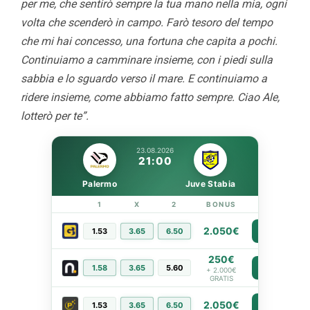
per me, che sentirò sempre la tua mano nella mia, ogni
volta che scenderò in campo. Farò tesoro del tempo
che mi hai concesso, una fortuna che capita a pochi.
Continuiamo a camminare insieme, con i piedi sulla
sabbia e lo sguardo verso il mare. E continuiamo a
ridere insieme, come abbiamo fatto sempre. Ciao Ale,
lotterò per te”.
23.08.2026
21:00
Palermo
Juve Stabia
1
X
2
BONUS
LINK
2.050€
1.53
3.65
6.50
PIÙ INFO
250€
1.58
3.65
5.60
PIÙ INFO
+ 2.000€
GRATIS
2.050€
1.53
3.65
6.50
PIÙ INFO