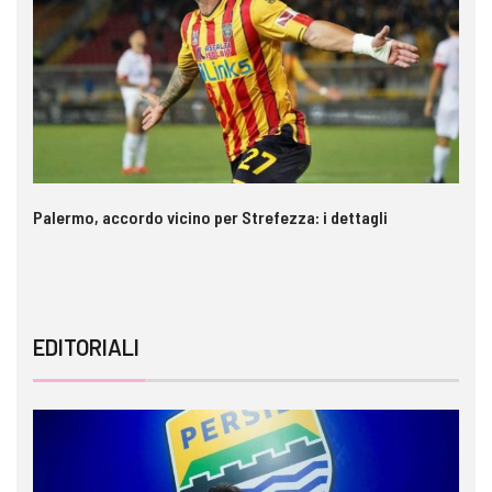
Palermo, accordo vicino per Strefezza: i dettagli
In
ca
EDITORIALI