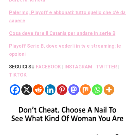
Palermo, Playoff e abbonati: tutto quello che c’è da
sapere
Cosa deve fare il Catania per andare in serie B
Playoff Serie B, dove vederli in tv e streaming: le
opzioni
SEGUICI SU
FACEBOOK
|
INSTAGRAM
|
TWITTER
|
TIKTOK