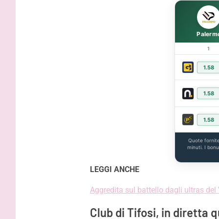
Palerm
1
1.58
1.58
1.58
Quote fornit
minuti. I bon
LEGGI ANCHE
Aggredita sul battello dagli ultras de
Club di Tifosi, in diretta