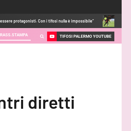
on i tifosi nulla è impossibile”
Luvumbo, ritorno subito al t
RASS.STAMPA
TIFOSI PALERMO YOUTUBE
tri diretti