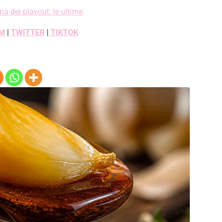
ma dei playout: le ultime
M
|
TWITTER
|
TIKTOK