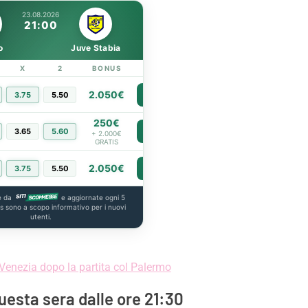
23.08.2026
21:00
o
Juve Stabia
X
2
BONUS
LINK
2.050€
3.75
5.50
PIÙ INFO
250€
3.65
5.60
PIÙ INFO
+ 2.000€
GRATIS
2.050€
3.75
5.50
PIÙ INFO
e da
e aggiornate ogni 5
us sono a scopo informativo per i nuovi
utenti.
l Venezia dopo la partita col Palermo
 questa sera dalle ore 21:30