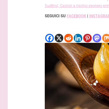
Sudtirol, Castori a rischio esonero pri
SEGUICI SU
FACEBOOK
|
INSTAGRA