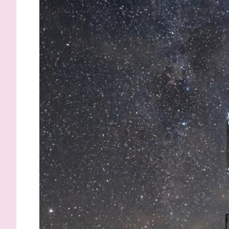
Inzaghi: “
migliori s