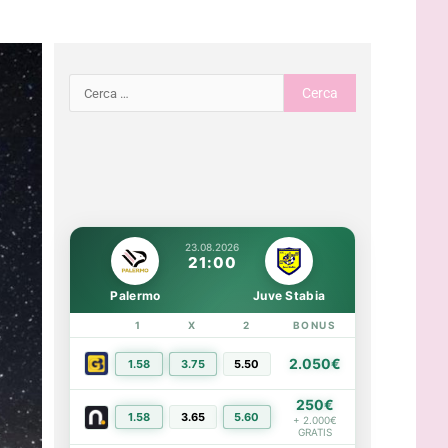
23.08.2026
21:00
Palermo
Juve Stabia
1
X
2
BONUS
LINK
2.050€
1.58
3.75
5.50
PIÙ INFO
250€
1.58
3.65
5.60
PIÙ INFO
+ 2.000€
GRATIS