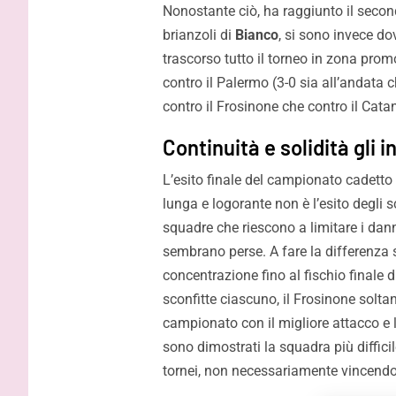
Nonostante ciò, ha raggiunto il seco
brianzoli di
Bianco
, si sono invece do
trascorso tutto il torneo in zona prom
contro il Palermo (3-0 sia all’andata c
contro il Frosinone che contro il Cata
Continuità e solidità gli 
L’esito finale del campionato cadetto
lunga e logorante non è l’esito degli sc
squadre che riescono a limitare i dann
sembrano perse. A fare la differenza 
concentrazione fino al fischio finale
sconfitte ciascuno, il Frosinone soltan
campionato con il migliore attacco e la
sono dimostrati la squadra più difficil
tornei, non necessariamente vincendo g