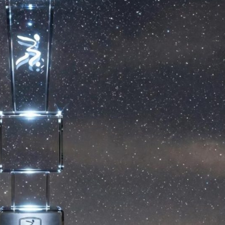
Essere qui con le
Gardini: “Pronti per essere
quadre d’Italia fa
protagonisti. Con i tifosi nu