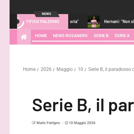
NEWS
iocatore di categoria”
Hernani: “Non siamo i favoriti. Strefez
TIFOSI PALERMO
HOME
NEWS ROSANERO
SERIE B
SERIE A
Home
2026
Maggio
10
Serie B, il paradosso d
Serie B, il pa
Mario Ferrigno
10 Maggio 2026