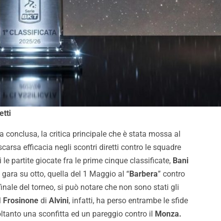
portata di Palermo”
impossibile”
etti
conclusa, la critica principale che è stata mossa al
scarsa efficacia negli scontri diretti contro le squadre
 le partite giocate fra le prime cinque classificate,
Bani
ara su otto, quella del 1 Maggio al “
Barbera
” contro
inale del torneo, si può notare che non sono stati gli
l
Frosinone
di
Alvini
, infatti, ha perso entrambe le sfide
ltanto una sconfitta ed un pareggio contro il
Monza.