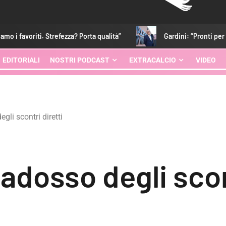
za? Porta qualità”
Gardini: “Pronti per essere protagonisti. C
EDITORIALI
NOSTRI PODCAST
EXTRACALCIO
VIDEO
egli scontri diretti
radosso degli scon