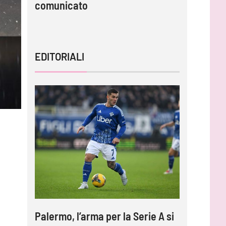
comunicato
capire l
EDITORIALI
Palermo, l’arma per la Serie A si