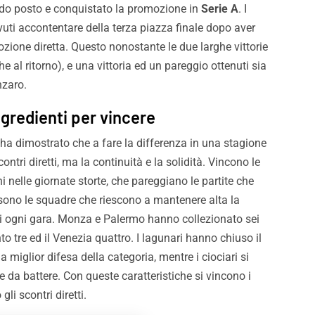
ndo posto e conquistato la promozione in
Serie A
. I
vuti accontentare della terza piazza finale dopo aver
ozione diretta. Questo nonostante le due larghe vittorie
he al ritorno), e una vittoria ed un pareggio ottenuti sia
nzaro.
ingredienti per vincere
 ha dimostrato che a fare la differenza in una stagione
ontri diretti, ma la continuità e la solidità. Vincono le
i nelle giornate storte, che pareggiano le partite che
sono le squadre che riescono a mantenere alta la
 di ogni gara. Monza e Palermo hanno collezionato sei
to tre ed il Venezia quattro. I lagunari hanno chiuso il
 miglior difesa della categoria, mentre i ciociari si
e da battere. Con queste caratteristiche si vincono i
li scontri diretti.