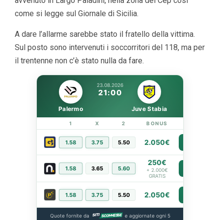
avvenuto in Largo Paladini, nella zona del Cep così
come si legge sul Giornale di Sicilia.
A dare l’allarme sarebbe stato il fratello della vittima.
Sul posto sono intervenuti i soccorritori del 118, ma per
il trentenne non c’è stato nulla da fare.
23.08.2026
21:00
Palermo
Juve Stabia
1
X
2
BONUS
LINK
2.050€
1.58
3.75
5.50
PIÙ INFO
250€
1.58
3.65
5.60
PIÙ INFO
+ 2.000€
GRATIS
2.050€
1.58
3.75
5.50
PIÙ INFO
Quote fornite da
e aggiornate ogni 5