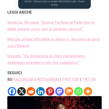
minuti. I bonus sono a scopo informativo per i nuovi
utenti.
LEGGI ANCHE
Venezia, Stroppa: “Buona fortuna al Palermo, in
Italia queste cose non si vedono spesso”
Monza, prima ufficialità in attacco: decisiva la gara
con l’Empoli
Inzaghi: “Da domenica un mini campionato,
dobbiamo prenderci ciò che sappiamo”
SEGUICI
SU
FACEBOOK
|
INSTAGRAM
|
TWITTER
|
TIKTOK