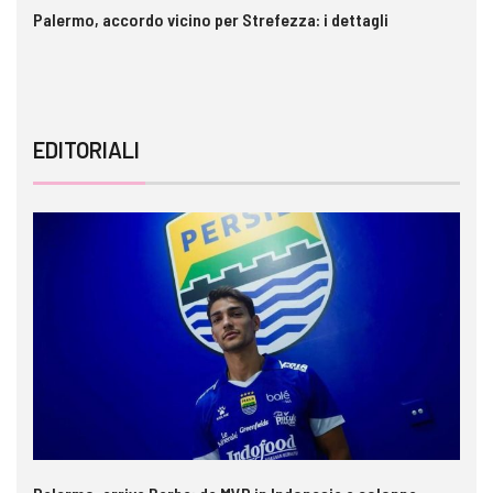
Palermo, accordo vicino per Strefezza: i dettagli
In
ca
EDITORIALI