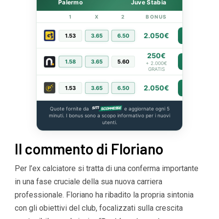
Palermo
Juve Stabia
1
X
2
BONUS
LINK
2.050€
1.53
3.65
6.50
PIÙ INFO
250€
1.58
3.65
5.60
PIÙ INFO
+ 2.000€
GRATIS
2.050€
1.53
3.65
6.50
PIÙ INFO
Quote fornite da
e aggiornate ogni 5
minuti. I bonus sono a scopo informativo per i nuovi
utenti.
Il commento di Floriano
Per l’ex calciatore si tratta di una conferma importante
in una fase cruciale della sua nuova carriera
professionale. Floriano ha ribadito la propria sintonia
con gli obiettivi del club, focalizzati sulla crescita