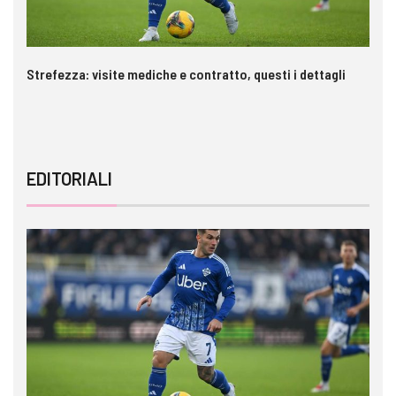
Strefezza: visite mediche e contratto, questi i dettagli
Pa
c
EDITORIALI