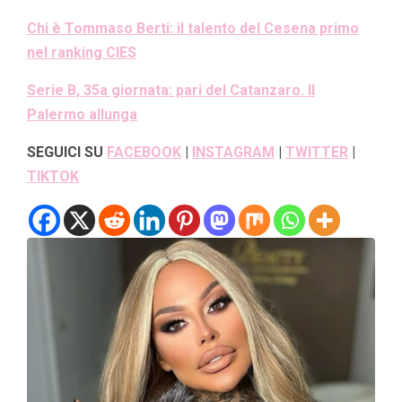
Chi è Tommaso Berti: il talento del Cesena primo
nel ranking CIES
Serie B, 35a giornata: pari del Catanzaro. Il
Palermo allunga
SEGUICI SU
FACEBOOK
|
INSTAGRAM
|
TWITTER
|
TIKTOK