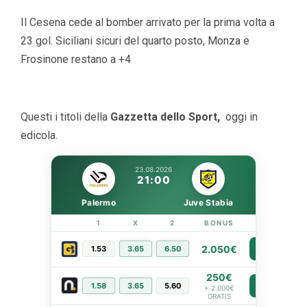
Il Cesena cede al bomber arrivato per la prima volta a
23 gol. Siciliani sicuri del quarto posto, Monza e
Frosinone restano a +4
Questi i titoli della
Gazzetta dello Sport,
oggi in
edicola.
23.08.2026
21:00
Palermo
Juve Stabia
1
X
2
BONUS
LINK
2.050€
1.53
3.65
6.50
PIÙ INFO
250€
1.58
3.65
5.60
PIÙ INFO
+ 2.000€
GRATIS