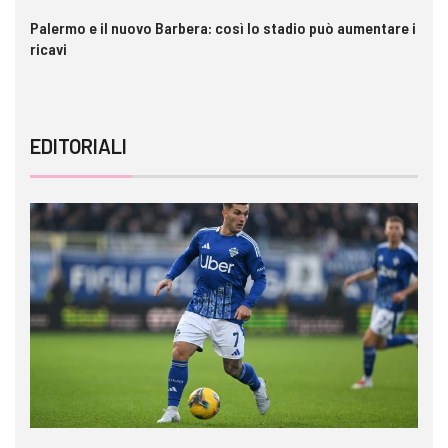
Palermo e il nuovo Barbera: così lo stadio può aumentare i
VI
ricavi
EDITORIALI