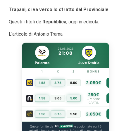
Trapani, si va verso lo sfratto dal Provinciale
Questi i titoli de
Repubblica
, oggi in edicola.
L’articolo di Antonio Trama
23.08.2026
21:00
Palermo
Juve Stabia
1
X
2
BONUS
LINK
2.050€
1.58
3.75
5.50
PIÙ INFO
250€
1.58
3.65
5.60
PIÙ INFO
+ 2.000€
GRATIS
2.050€
1.58
3.75
5.50
PIÙ INFO
Quote fornite da
e aggiornate ogni 5
minuti. I bonus sono a scopo informativo per i nuovi