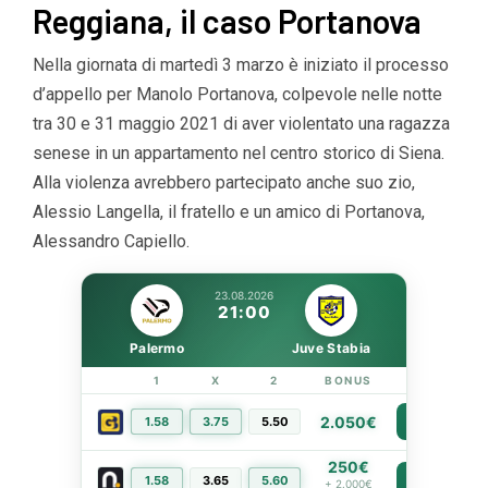
Reggiana, il caso Portanova
Nella giornata di martedì 3 marzo è iniziato il processo
d’appello per Manolo Portanova, colpevole nelle notte
tra 30 e 31 maggio 2021 di aver violentato una ragazza
senese in un appartamento nel centro storico di Siena.
Alla violenza avrebbero partecipato anche suo zio,
Alessio Langella, il fratello e un amico di Portanova,
Alessandro Capiello.
23.08.2026
21:00
Palermo
Juve Stabia
1
X
2
BONUS
LINK
2.050€
1.58
3.75
5.50
PIÙ INFO
250€
1.58
3.65
5.60
PIÙ INFO
+ 2.000€