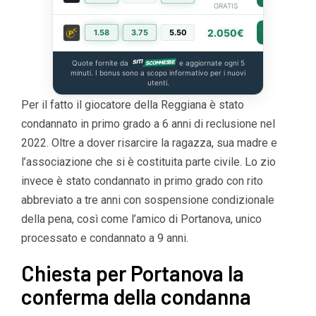
GRATIS
2.050€
1.58
3.75
5.50
PIÙ INFO
Quote fornite da
e aggiornate ogni 5
minuti. I bonus sono a scopo informativo per i nuovi
utenti.
Per il fatto il giocatore della Reggiana è stato
condannato in primo grado a 6 anni di reclusione nel
2022. Oltre a dover risarcire la ragazza, sua madre e
l’associazione che si è costituita parte civile. Lo zio
invece è stato condannato in primo grado con rito
abbreviato a tre anni con sospensione condizionale
della pena, così come l’amico di Portanova, unico
processato e condannato a 9 anni.
Chiesta per Portanova la
conferma della condanna