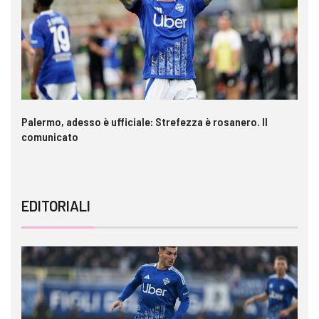
a è
Palermo, adesso è ufficiale: Strefezza è rosanero. Il
In
comunicato
ca
EDITORIALI