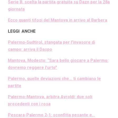
Serie B, scelta la partita gratuita su Dazn per la 28a
giornata
Ecco quanti tifosi del Mantova in arrivo al Barbera
LEGGI ANCHE
Palermo-Sudtirol, stangata per l’invasore di
campo: arriva il Daspo
Mantova, Modesto: “Sara bello giocare a Palermo:
dovremo reggere l’urto”
Palermo, quelle deviazioni che… ti cambiano le
partite
Palermo-Mantova, arbitra Ayroldi: due soli
precedenti con i rosa
Pescara-Palermo 2-1: sconfitta pesante e…