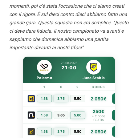
momenti, poi c’è stata l’occasione che ci siamo creati
con il rigore. È sul dieci contro dieci abbiamo fatto una
grande gara. Questa squadra non era semplice. Questo
ci deve dare fiducia. Il nostro campionato va avanti e
sappiamo che domenica abbiamo una partita
importante davanti ai nostri tifosi”.
23.08.2026
21:00
Palermo
Juve Stabia
1
X
2
BONUS
LINK
2.050€
1.58
3.75
5.50
PIÙ INFO
250€
1.58
3.65
5.60
PIÙ INFO
+ 2.000€
GRATIS
2.050€
1.58
3.75
5.50
PIÙ INFO