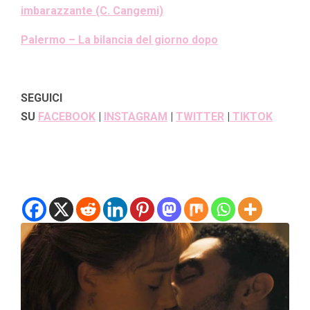
imbarazzante (C. Cangemi)
Palermo – La bilancia del giorno dopo
SEGUICI
SU
FACEBOOK
|
INSTAGRAM
|
TWITTER
|
TIKTOK