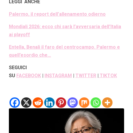
LEGGI ANCHE
Palermo, il report dell’allenamento odierno
Mondiali 2026: ecco chi sarà l’avversaria dell’Italia
ai playoff
Entella, Benali il faro del centrocampo. Palermo e
quell’esordio che…
SEGUICI
SU
FACEBOOK
|
INSTAGRAM
|
TWITTER
|
TIKTOK