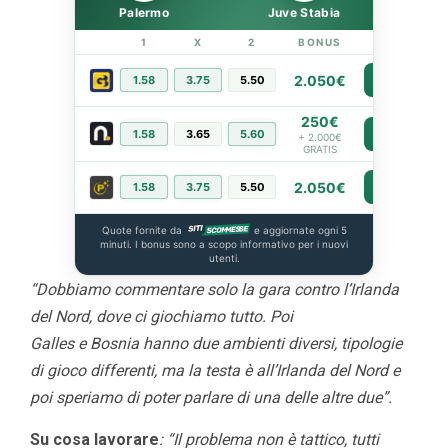
Palermo
Juve Stabia
1
X
2
BONUS
LINK
2.050€
1.58
3.75
5.50
PIÙ INFO
250€
1.58
3.65
5.60
PIÙ INFO
+ 2.000€
GRATIS
2.050€
1.58
3.75
5.50
PIÙ INFO
Quote fornite da
e aggiornate ogni 5
minuti. I bonus sono a scopo informativo per i nuovi
utenti.
“Dobbiamo commentare solo la gara contro l’Irlanda
del Nord, dove ci giochiamo tutto. Poi
Galles e Bosnia hanno due ambienti diversi, tipologie
di gioco differenti, ma la testa è all’Irlanda del Nord e
poi speriamo di poter parlare di una delle altre due”.
Su cosa lavorare
: “Il problema non è tattico, tutti