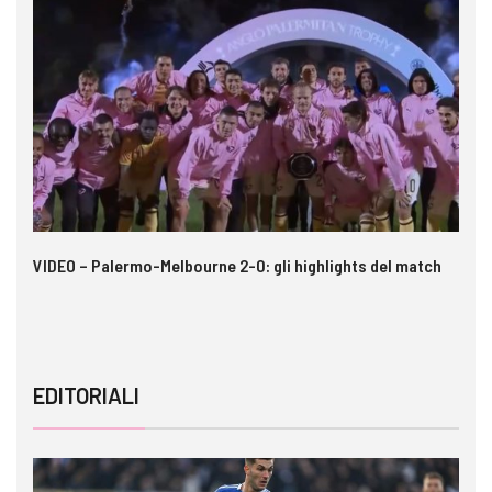
 i
VIDEO – Palermo-Melbourne 2-0: gli highlights del match
Ca
A
EDITORIALI