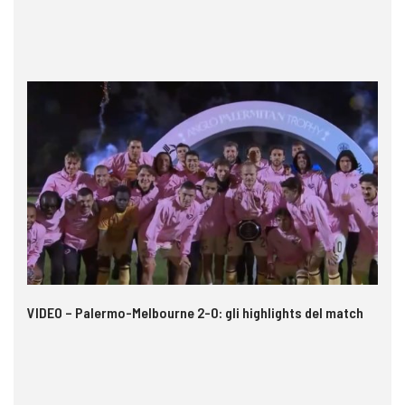
 i
VIDEO – Palermo-Melbourne 2-0: gli highlights del match
Ca
A