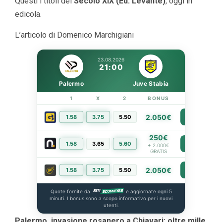
Questi i titoli del
Secolo XIX (Ed. Levante)
, oggi in
edicola.
L’articolo di Domenico Marchigiani
23.08.2026
21:00
Palermo
Juve Stabia
1
X
2
BONUS
LINK
2.050€
1.58
3.75
5.50
PIÙ INFO
250€
1.58
3.65
5.60
PIÙ INFO
+ 2.000€
GRATIS
2.050€
1.58
3.75
5.50
PIÙ INFO
Quote fornite da
e aggiornate ogni 5
minuti. I bonus sono a scopo informativo per i nuovi
utenti.
Palermo, invasione rosanero a Chiavari: oltre mille