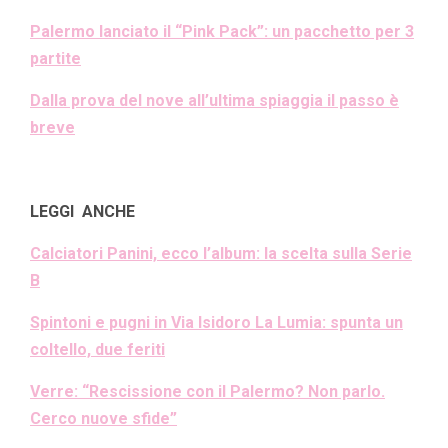
Palermo lanciato il “Pink Pack”: un pacchetto per 3
partite
Dalla prova del nove all’ultima spiaggia il passo è
breve
LEGGI ANCHE
Calciatori Panini, ecco l’album: la scelta sulla Serie
B
Spintoni e pugni in Via Isidoro La Lumia: spunta un
coltello, due feriti
Verre: “Rescissione con il Palermo? Non parlo.
Cerco nuove sfide”