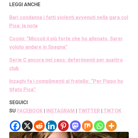
LEGGI ANCHE
Bari condanna i fatti violenti avvenuti nella gara col
Pisa: la nota
Cosmi: “Miccoli il più forte che ho allenato. Sarei
voluto andare in Spagna”
Serie C ancora nel caos: deferimenti per quattro
club
Inzaghi fa i complimenti al fratello: “Per Pippo ho
tifato Pisa”
SEGUICI
SU
FACEBOOK
|
INSTAGRAM
|
TWITTER
|
TIKTOK