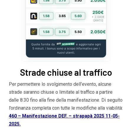
2.050€
1.58
3.75
5.50
PIÙ INFO
250€
1.58
3.65
5.60
PIÙ INFO
+ 2.000€
GRATIS
2.050€
1.58
3.75
5.50
PIÙ INFO
Quote fornite da
e aggiornate ogni
5 minuti. I bonus sono a scopo informativo per i
nuovi utenti.
Strade chiuse al traffico
Per permettere lo svolgimento dell’evento, alcune
strade saranno chiuse o limitate al traffico a partire
dalle 8.30 fino alla fine della manifestazione. Di seguito
l’ordinanza completa con tutte le modifiche alla viabilità:
460 – Manifestazione DEF. – strapapà 2025 11-05-
2025.