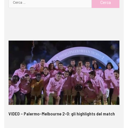
 i
VIDEO – Palermo-Melbourne 2-0: gli highlights del match
In
pe