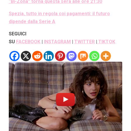
“Bi-Zona” torna questa sera alle ore 21:30
Spezia, tutto in regola coi pagamenti: il futuro
dipende dalla Serie A
SEGUICI
SU
FACEBOOK
|
INSTAGRAM
|
TWITTER
|
TIKTOK