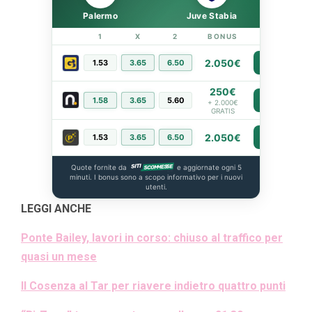
Palermo
Juve Stabia
1
X
2
BONUS
LINK
2.050€
1.53
3.65
6.50
PIÙ INFO
250€
1.58
3.65
5.60
PIÙ INFO
+ 2.000€
GRATIS
2.050€
1.53
3.65
6.50
PIÙ INFO
Quote fornite da
e aggiornate ogni 5
minuti. I bonus sono a scopo informativo per i nuovi
utenti.
LEGGI ANCHE
Ponte Bailey, lavori in corso: chiuso al traffico per
quasi un mese
Il Cosenza al Tar per riavere indietro quattro punti