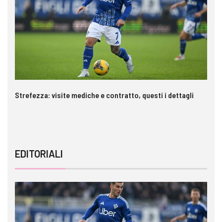
Strefezza: visite mediche e contratto, questi i dettagli
Pa
c
EDITORIALI