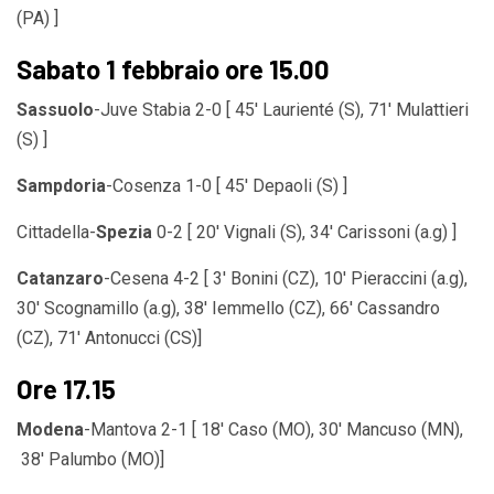
(PA) ]
Sabato 1 febbraio ore 15.00
Sassuolo
-Juve Stabia 2-0 [ 45′ Laurienté (S), 71′ Mulattieri
(S) ]
Sampdoria
-Cosenza 1-0 [ 45′ Depaoli (S) ]
Cittadella-
Spezia
0-2 [ 20′ Vignali (S), 34′ Carissoni
(a.g)
]
Catanzaro
-Cesena 4-2 [ 3′ Bonini (CZ), 10′ Pieraccini (a.g),
30′ Scognamillo (a.g), 38′ Iemmello (CZ), 66′ Cassandro
(CZ), 71′ Antonucci (CS)]
Ore 17.15
Modena
-Mantova 2-1 [ 18′ Caso (MO), 30′ Mancuso (MN),
38′ Palumbo (MO)]