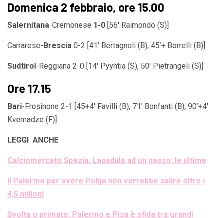
Domenica 2 febbraio, ore 15.00
Salernitana
-Cremonese
1-0
[56′ Raimondo (S)]
Carrarese-
Brescia
0-2 [41′ Bertagnoli (B), 45’+ Borrelli (B)]
Sudtirol
-Reggiana 2-0 [14′ Pyyhtia (S), 50′ Pietrangeli (S)]
Ore 17.15
Bari
-Frosinone 2-1 [45+4′ Favilli (B), 71′ Bonfanti (B), 90’+4′
Kvernadze (F)]
LEGGI ANCHE
Calciomercato Spezia, Lapadula ad un passo: le ultime
Il Palermo per avere Pohja non vorrebbe salire oltre i
4,5 milioni
Svolta o primato: Palermo e Pisa è sfida tra grandi