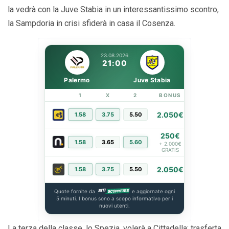
la vedrà con la Juve Stabia in un interessantissimo scontro,
la Sampdoria in crisi sfiderà in casa il Cosenza.
23.08.2026
21:00
Palermo
Juve Stabia
1
X
2
BONUS
LINK
2.050€
1.58
3.75
5.50
PIÙ INFO
250€
1.58
3.65
5.60
PIÙ INFO
+ 2.000€
GRATIS
2.050€
1.58
3.75
5.50
PIÙ INFO
Quote fornite da
e aggiornate ogni
5 minuti. I bonus sono a scopo informativo per i
nuovi utenti.
La terza della classe, lo Spezia, volerà a Cittadella: trasferta