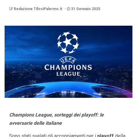
Redazione TifosiPalermo.it
31 Gennaio 2025
Champions League, sorteggi dei playoff: le
avversarie delle italiane
Sono stati svelati gli accoppiamenti per i
playoff
della