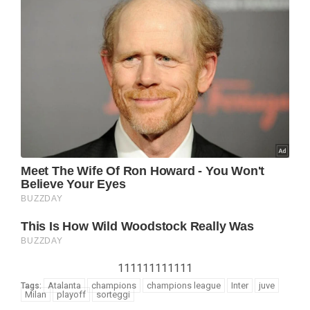
111111111111
Atalanta
champions
champions league
Inter
juve
Tags:
Milan
playoff
sorteggi