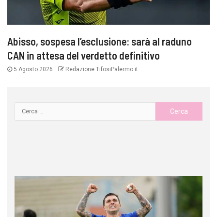
Abisso, sospesa l’esclusione: sarà al raduno
CAN in attesa del verdetto definitivo
5 Agosto 2026
Redazione TifosiPalermo.it