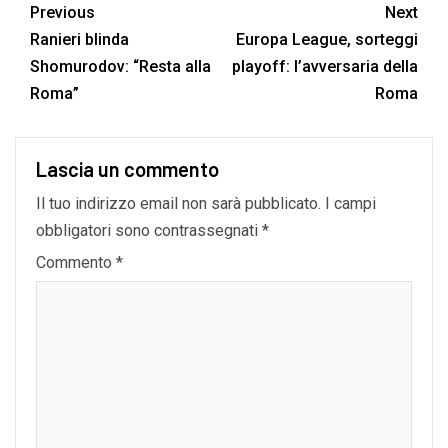
Previous
Next
Ranieri blinda
Europa League, sorteggi
Shomurodov: “Resta alla
playoff: l’avversaria della
Roma”
Roma
Lascia un commento
Il tuo indirizzo email non sarà pubblicato.
I campi
obbligatori sono contrassegnati
*
Commento
*