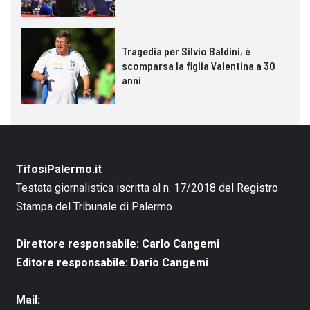
Tragedia per Silvio Baldini, è
scomparsa la figlia Valentina a 30
anni
TifosiPalermo.it
Testata giornalistica iscritta al n. 17/2018 del Registro
Stampa del Tribunale di Palermo
Direttore responsabile: Carlo Cangemi
Editore responsabile: Dario Cangemi
Mail: