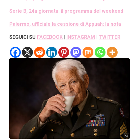
Serie B, 24a giornata: il programma del weekend
Palermo, ufficiale la cessione di Appuah: la nota
SEGUICI SU
FACEBOOK
|
INSTAGRAM
|
TWITTER