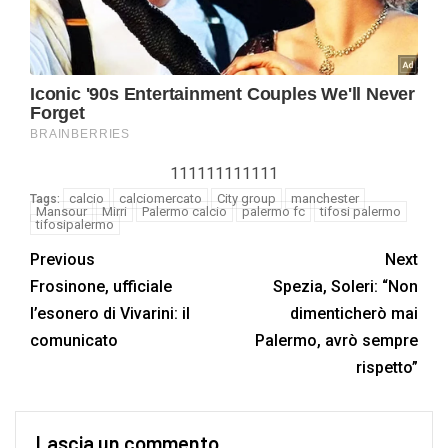
111111111111
calcio
calciomercato
City group
manchester
Tags:
Mansour
Mirri
Palermo calcio
palermo fc
tifosi palermo
tifosipalermo
Previous
Next
Frosinone, ufficiale
Spezia, Soleri: “Non
l’esonero di Vivarini: il
dimenticherò mai
comunicato
Palermo, avrò sempre
rispetto”
Lascia un commento