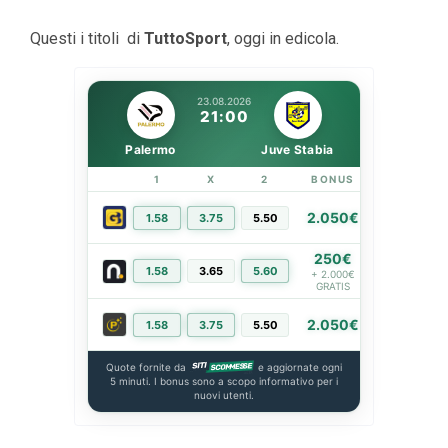
Questi i titoli di
TuttoSport
, oggi in edicola.
23.08.2026
21:00
Palermo
Juve Stabia
1
X
2
BONUS
LINK
2.050€
1.58
3.75
5.50
PIÙ INFO
250€
1.58
3.65
5.60
PIÙ INFO
+ 2.000€
GRATIS
2.050€
1.58
3.75
5.50
PIÙ INFO
Quote fornite da
e aggiornate ogni
5 minuti. I bonus sono a scopo informativo per i
nuovi utenti.