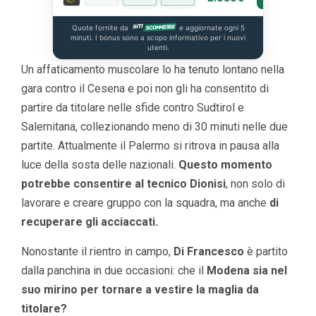
Quote fornite da
e aggiornate ogni 5
minuti. I bonus sono a scopo informativo per i nuovi
utenti.
Un affaticamento muscolare lo ha tenuto lontano nella
gara contro il Cesena e poi non gli ha consentito di
partire da titolare nelle sfide contro Sudtirol e
Salernitana, collezionando meno di 30 minuti nelle due
partite. Attualmente il Palermo si ritrova in pausa alla
luce della sosta delle nazionali.
Questo momento
potrebbe consentire al tecnico Dionisi
, non solo di
lavorare e creare gruppo con la squadra, ma anche
di
recuperare gli acciaccati.
Nonostante il rientro in campo,
Di Francesco
è partito
dalla panchina in due occasioni: che il
Modena sia nel
suo mirino per tornare a vestire la maglia da
titolare?