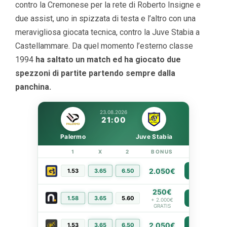
contro la Cremonese per la rete di Roberto Insigne e
due assist, uno in spizzata di testa e l’altro con una
meravigliosa giocata tecnica, contro la Juve Stabia a
Castellammare. Da quel momento l’esterno classe
1994
ha saltato un match ed ha giocato due
spezzoni di partite partendo sempre dalla
panchina.
23.08.2026
21:00
Palermo
Juve Stabia
1
X
2
BONUS
LINK
2.050€
1.53
3.65
6.50
PIÙ INFO
250€
1.58
3.65
5.60
PIÙ INFO
+ 2.000€
GRATIS
2.050€
1.53
3.65
6.50
PIÙ INFO