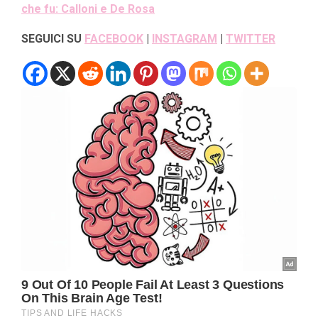
che fu: Calloni e De Rosa
SEGUICI SU
FACEBOOK
|
INSTAGRAM
|
TWITTER