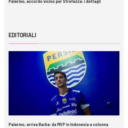
Palermo, accordo vicino per Strefezza: i dettagli
In
ca
EDITORIALI
Palermo, arriva Barba: da MVP in Indonesia a colonna