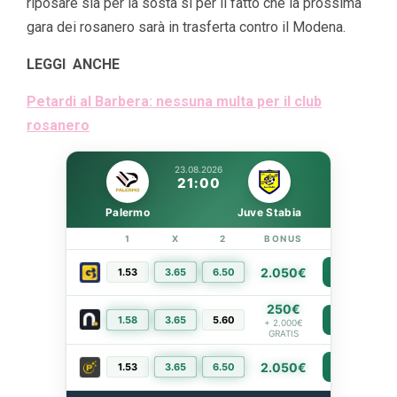
riposare sia per la sosta si per il fatto che la prossima
gara dei rosanero sarà in trasferta contro il Modena.
LEGGI ANCHE
Petardi al Barbera: nessuna multa per il club
rosanero
23.08.2026
21:00
Palermo
Juve Stabia
1
X
2
BONUS
LINK
2.050€
1.53
3.65
6.50
PIÙ INFO
250€
1.58
3.65
5.60
PIÙ INFO
+ 2.000€
GRATIS
2.050€
1.53
3.65
6.50
PIÙ INFO