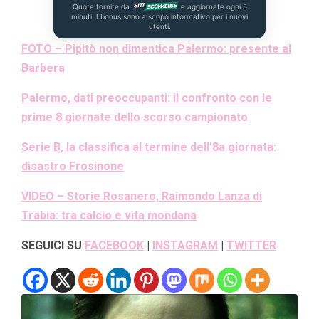
Quote fornite da
e aggiornate ogni 5
minuti. I bonus sono a scopo informativo per i nuovi
utenti.
FOTO – Pipitò non dimentica Palermo: presente al
Barbera
Palermo, dati preoccupanti: il confronto con le
prime 8 giornate dello scorso campionato
Serie B, la classifica al termine dell’8a giornata:
disastro Frosinone
VIDEO – Storie Rosanero, Raimondo Lanza di
Trabia: tra calcio e vita mondana
SEGUICI SU
FACEBOOK
|
INSTAGRAM
|
TWITTER