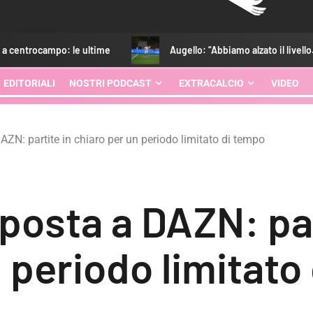
po: le ultime
Augello: “Abbiamo alzato il livello. Strefezza?
EDITORIALI
NOSTRI PODCAST
EXTRACALCIO
VIDEO
DAZN: partite in chiaro per un periodo limitato di tempo
isposta a DAZN: pa
 periodo limitato