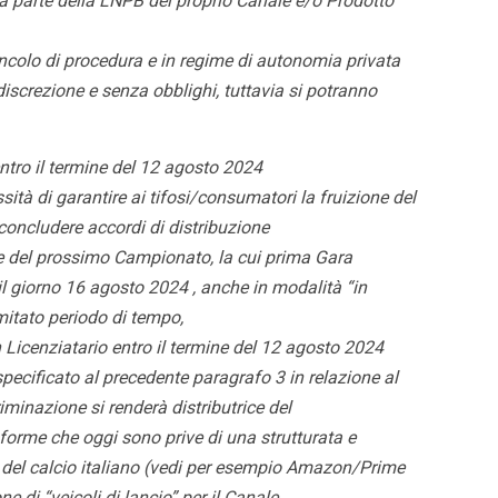
a parte della LNPB del proprio Canale e/o Prodotto
incolo di procedura e in regime di autonomia privata
iscrezione e senza obblighi, tuttavia si potranno
ntro il termine del 12 agosto 2024
sità di garantire ai tifosi/consumatori la fruizione del
 concludere accordi di distribuzione
re del prossimo Campionato, la cui prima Gara
l giorno 16 agosto 2024 , anche in modalità “in
mitato periodo di tempo,
 Licenziatario entro il termine del 12 agosto 2024
cificato al precedente paragrafo 3 in relazione al
riminazione si renderà distributrice del
forme che oggi sono prive di una strutturata e
le del calcio italiano (vedi per esempio Amazon/Prime
e di “veicoli di lancio” per il Canale