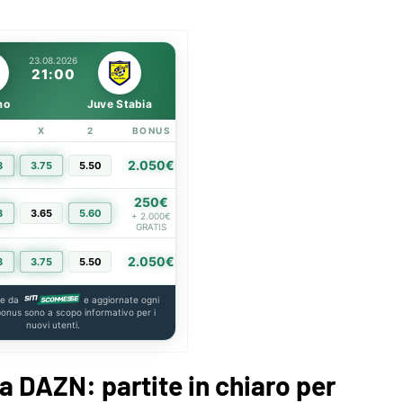
Pronti per essere
Palermo, adesso è ufficial
i. Con i tifosi nulla è
Strefezza è rosanero. Il
e”
comunicato
23.08.2026
21:00
mo
Juve Stabia
X
2
BONUS
LINK
2.050€
8
3.75
5.50
PIÙ INFO
250€
8
3.65
5.60
PIÙ INFO
+ 2.000€
GRATIS
2.050€
8
3.75
5.50
PIÙ INFO
te da
e aggiornate ogni
 bonus sono a scopo informativo per i
nuovi utenti.
 a DAZN: partite in chiaro per