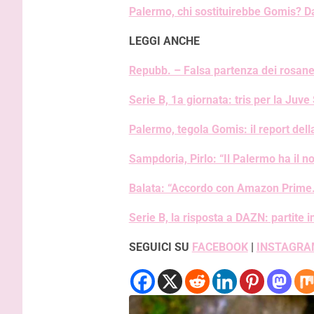
Palermo, chi sostituirebbe Gomis? Dagl
LEGGI ANCHE
Repubb. – Falsa partenza dei rosaner
Serie B, 1a giornata: tris per la Juve 
Palermo, tegola Gomis: il report dell
Sampdoria, Pirlo: “Il Palermo ha il no
Balata: “Accordo con Amazon Prime
Serie B, la risposta a DAZN: partite 
SEGUICI SU
FACEBOOK
|
INSTAGRA