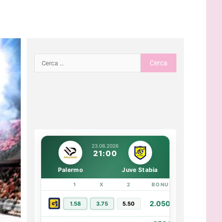
23.08.2026
21:00
Palermo
Juve Stabia
1
X
2
BONUS
LINK
2.050€
1.58
3.75
5.50
PIÙ INFO