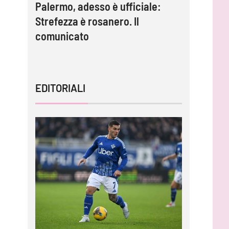
Palermo, adesso è ufficiale:
Inzaghi:
lla è
Strefezza è rosanero. Il
migliori 
comunicato
capire l
EDITORIALI