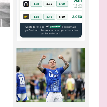
250€
1.58
3.65
5.60
PIÙ INFO
+ 2.000€
GRATIS
2.050€
1.58
3.75
5.50
PIÙ INFO
Quote fornite da
e aggiornate
ogni 5 minuti. I bonus sono a scopo informativo
per i nuovi utenti.