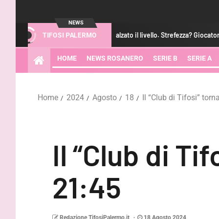
NEWS
Augello: “Abbiamo alzato il livello. Strefezza? Giocatore di categoria”
TIFOSI PALERMO
HOME
NEWS ROSANERO
SERIE B
SERIE A
Home
2024
Agosto
18
Il “Club di Tifosi” tor
Il “Club di Ti
21:45
Redazione TifosiPalermo.it
18 Agosto 2024