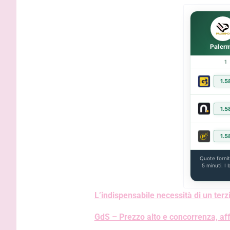
Inzaghi: “
migliori s
capire la 
Paler
1
1.5
1.5
1.5
Quote forni
5 minuti. I
L’indispensabile necessità di un terzi
GdS – Prezzo alto e concorrenza, affa