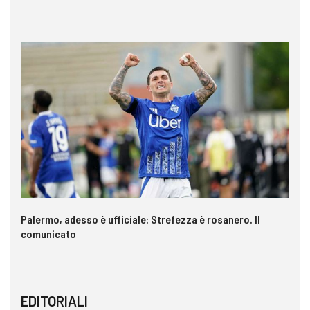
a è
Palermo, adesso è ufficiale: Strefezza è rosanero. Il
In
comunicato
ca
EDITORIALI