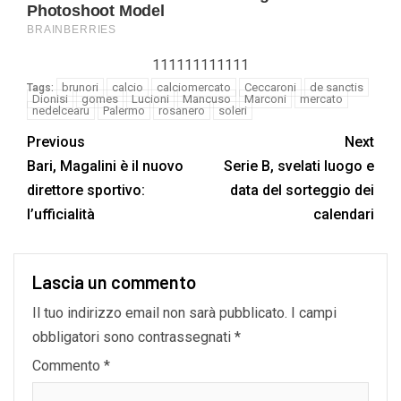
111111111111
brunori
calcio
calciomercato
Ceccaroni
de sanctis
Tags:
Dionisi
gomes
Lucioni
Mancuso
Marconi
mercato
nedelcearu
Palermo
rosanero
soleri
Previous
Next
Bari, Magalini è il nuovo
Serie B, svelati luogo e
direttore sportivo:
data del sorteggio dei
l’ufficialità
calendari
Lascia un commento
Il tuo indirizzo email non sarà pubblicato.
I campi
obbligatori sono contrassegnati
*
Commento
*