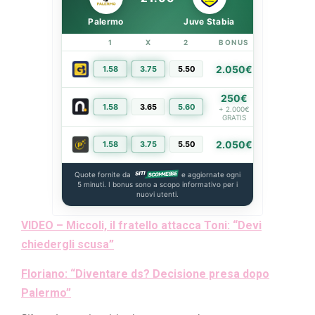
Palermo
Juve Stabia
1
X
2
BONUS
LINK
2.050€
1.58
3.75
5.50
PIÙ INFO
250€
1.58
3.65
5.60
PIÙ INFO
+ 2.000€
GRATIS
2.050€
1.58
3.75
5.50
PIÙ INFO
Quote fornite da
e aggiornate ogni
5 minuti. I bonus sono a scopo informativo per i
nuovi utenti.
VIDEO – Miccoli, il fratello attacca Toni: “Devi
chiedergli scusa”
Floriano: “Diventare ds? Decisione presa dopo
Palermo”