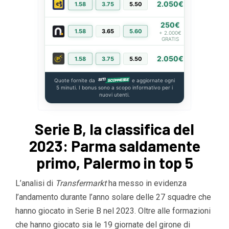
2.050€
1.58
3.75
5.50
PIÙ INFO
250€
1.58
3.65
5.60
PIÙ INFO
+ 2.000€
GRATIS
2.050€
1.58
3.75
5.50
PIÙ INFO
Quote fornite da
e aggiornate ogni
5 minuti. I bonus sono a scopo informativo per i
nuovi utenti.
Serie B, la classifica del
2023: Parma saldamente
primo, Palermo in top 5
L’analisi di
Transfermarkt
ha messo in evidenza
l’andamento durante l’anno solare delle 27 squadre che
hanno giocato in Serie B nel 2023. Oltre alle formazioni
che hanno giocato sia le 19 giornate del girone di