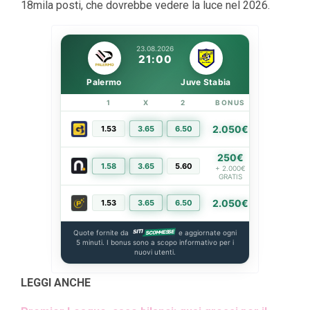
18mila posti, che dovrebbe vedere la luce nel 2026.
23.08.2026
21:00
Palermo
Juve Stabia
1
X
2
BONUS
LINK
2.050€
1.53
3.65
6.50
PIÙ INFO
250€
1.58
3.65
5.60
PIÙ INFO
+ 2.000€
GRATIS
2.050€
1.53
3.65
6.50
PIÙ INFO
Quote fornite da
e aggiornate ogni
5 minuti. I bonus sono a scopo informativo per i
nuovi utenti.
LEGGI ANCHE