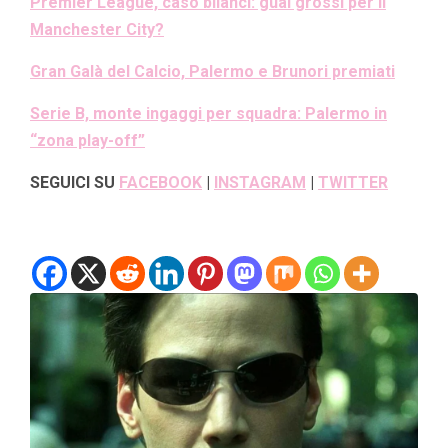
Premier League, caso bilanci: guai grossi per il
Manchester City?
Gran Galà del Calcio, Palermo e Brunori premiati
Serie B, monte ingaggi per squadra: Palermo in
“zona play-off”
SEGUICI SU
FACEBOOK
|
INSTAGRAM
|
TWITTER