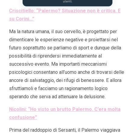
utenti.
Criscitiello: “Palermo? Situazione non è critica. E
su Corini…”
Ma la natura umana, il suo cervello, è progettato per
dimenticare le esperienze negative e proiettarsi nel
futuro soprattutto se parliamo di sport e dunque della
possibilità di riprendersi immediatamente al
successivo evento. Ma importanti meccanismi
psicologici consentano all’uomo anche di trovarsi delle
ancore di salvataggio, dei rifugi di benessere. E allora
sfruttiamoli e facciamo un ragionamento logico
sperando che serva ad attenuare la delusione.
Nicolini: “Ho visto un brutto Palermo. C’era molta
confusione”
Prima del raddoppio di Sersanti, il Palermo viaggiava