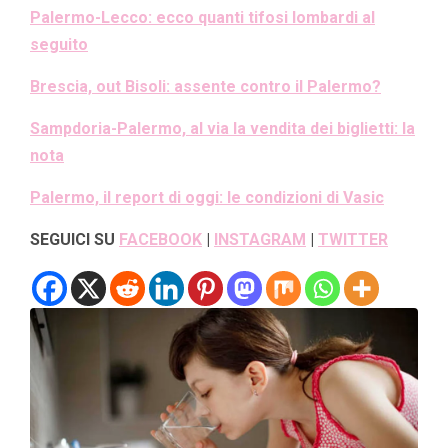
Palermo-Lecco: ecco quanti tifosi lombardi al
seguito
Brescia, out Bisoli: assente contro il Palermo?
Sampdoria-Palermo, al via la vendita dei biglietti: la
nota
Palermo, il report di oggi: le condizioni di Vasic
SEGUICI SU
FACEBOOK
|
INSTAGRAM
|
TWITTER