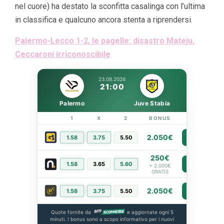
nel cuore) ha destato la sconfitta casalinga con l’ultima
in classifica e qualcuno ancora stenta a riprendersi.
Palermo-Lecco 1-2, le pagelle: disastro Mateju,
Ceccaroni irriconoscibile
23.08.2026
21:00
Palermo
Juve Stabia
1
X
2
BONUS
LINK
2.050€
1.58
3.75
5.50
PIÙ INFO
250€
1.58
3.65
5.60
PIÙ INFO
+ 2.000€
GRATIS
2.050€
1.58
3.75
5.50
PIÙ INFO
Quote fornite da
e aggiornate ogni 5
minuti. I bonus sono a scopo informativo per i nuovi