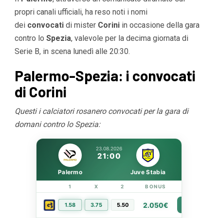
propri canali ufficiali, ha reso noti i nomi
dei
convocati
di mister
Corini
in occasione della gara
contro lo
Spezia
, valevole per la decima giornata di
Serie B, in scena lunedì alle 20:30.
Palermo-Spezia: i convocati
di Corini
Questi i calciatori rosanero convocati per la gara di
domani contro lo Spezia:
23.08.2026
21:00
Palermo
Juve Stabia
1
X
2
BONUS
LINK
2.050€
1.58
3.75
5.50
PIÙ INFO