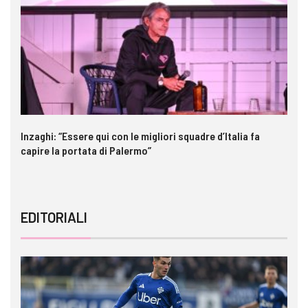
Inzaghi: “Essere qui con le migliori squadre d’Italia fa
Ga
capire la portata di Palermo”
im
EDITORIALI