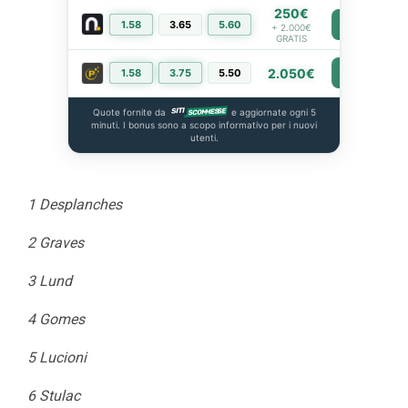
250€
1.58
3.65
5.60
PIÙ INFO
+ 2.000€
GRATIS
2.050€
1.58
3.75
5.50
PIÙ INFO
Quote fornite da
e aggiornate ogni 5
minuti. I bonus sono a scopo informativo per i nuovi
utenti.
1 Desplanches
2 Graves
3 Lund
4 Gomes
5 Lucioni
6 Stulac