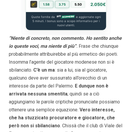
2.050€
1.58
3.75
5.50
PIÙ INFO
Quote fornite da
e aggiornate ogni
5 minuti. I bonus sono a scopo informativo per i
nuovi utenti.
“Niente di concreto, non commento. Ho sentito anche
io queste voci, ma niente di più”
.
Frase che chiunque
probabilmente attribuirebbe al più ermetico dei poeti.
Insomma l’agente del giocatore modenese non si è
sbilanciato.
C’è un ma
: sia a lui, sia al giocatore,
qualcuno deve aver sussurrato all’orecchio di un
interesse da parte del Palermo.
E dunque non è
arrivata nessuna smentita
; quindi se a ciò
aggiungiamo le parole criptiche pronunciate possiamo
ottenere una semplice equazione.
Vero interesse,
che ha stuzzicato procuratore e giocatore, che
però non si sbilanciano
. Chissà che il club di Viale del