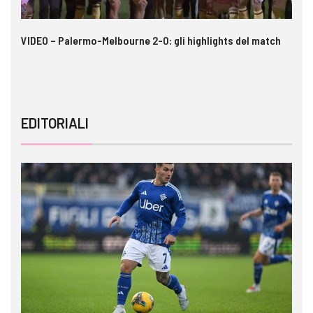
 i
VIDEO – Palermo-Melbourne 2-0: gli highlights del match
Ca
A
EDITORIALI