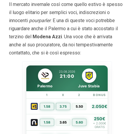
Il mercato invernale così come quello estivo è spesso
il luogo elitario per semplici voci, indiscrezioni o
innocenti
pourparler
. E una di queste voci potrebbe
riguardare anche il Palermo a cui è stato accostato il
terzino del
Modena Azzi
. Una voce che è arrivata
anche al suo procuratore, da noi tempestivamente
contattato, che si è così espresso:
23.08.2026
21:00
Palermo
Juve Stabia
1
X
2
BONUS
LINK
2.050€
1.58
3.75
5.50
PIÙ INFO
250€
1.58
3.65
5.60
PIÙ INFO
+ 2.000€
GRATIS