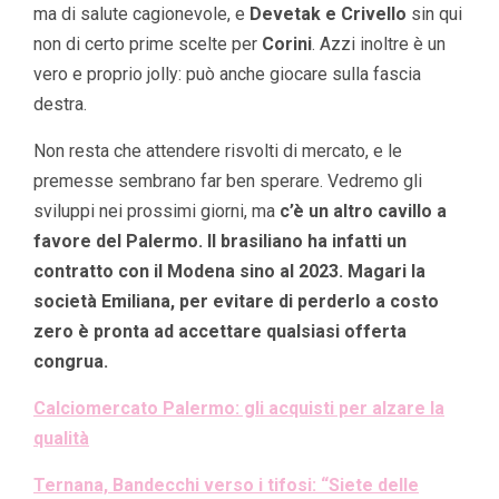
ma di salute cagionevole, e
Devetak e Crivello
sin qui
non di certo prime scelte per
Corini
. Azzi inoltre è un
vero e proprio jolly: può anche giocare sulla fascia
destra.
Non resta che attendere risvolti di mercato, e le
premesse sembrano far ben sperare. Vedremo gli
sviluppi nei prossimi giorni, ma
c’è un altro cavillo a
favore del Palermo. Il brasiliano ha infatti un
contratto con il Modena sino al 2023. Magari la
società Emiliana, per evitare di perderlo a costo
zero è pronta ad accettare qualsiasi offerta
congrua.
Calciomercato Palermo: gli acquisti per alzare la
qualità
Ternana, Bandecchi verso i tifosi: “Siete delle