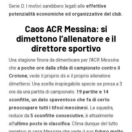
Serie D. I motivi sarebbero legati alle
effettive
potenzialità economiche ed organizzative del club.
Caos ACR Messina: si
dimettono l’allenatore e il
direttore sportivo
Una stagione finora da dimenticare per l’ACR Messina
che
a poche ore dalla sfida di campionato contro il
Crotone
, vede il proprio ds e il proprio allenatore
dimettersi. Una scelta inspiegabile specie se presa a 3
ore da una partita di campionato.
19 partite e 14
sconfitte, un dato spaventoso che fa di certo
preoccupare tutti i tifosi messinesi.
La squadra,
reduce da
5 sconfitte consecutive
, è attualmente
all’
ultimo posto in classifica
. Clima dunque del tutto
negativo in casa Messina che vede il suo
futuro molto