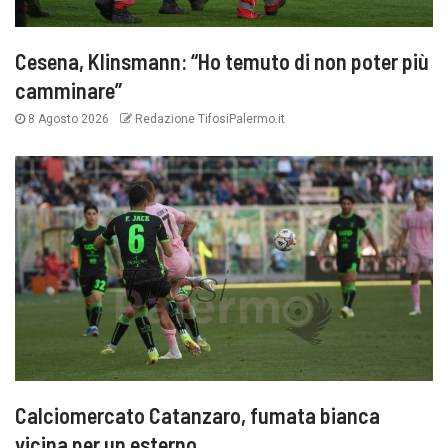
Cesena, Klinsmann: “Ho temuto di non poter più
camminare”
8 Agosto 2026
Redazione TifosiPalermo.it
Calciomercato Catanzaro, fumata bianca
vicina per un esterno