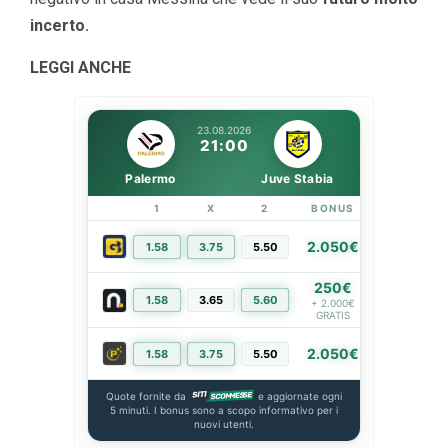
incerto.
LEGGI ANCHE
23.08.2026
21:00
Palermo
Juve Stabia
1
X
2
BONUS
LINK
2.050€
1.58
3.75
5.50
PIÙ INFO
250€
1.58
3.65
5.60
PIÙ INFO
+ 2.000€
GRATIS
2.050€
1.58
3.75
5.50
PIÙ INFO
Quote fornite da
e aggiornate ogni
5 minuti. I bonus sono a scopo informativo per i
nuovi utenti.