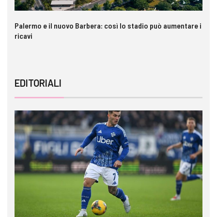
Palermo e il nuovo Barbera: così lo stadio può aumentare i
VI
ricavi
EDITORIALI