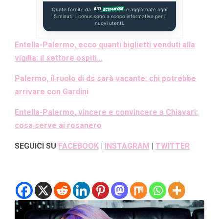
Quote fornite da
e aggiornate ogni
5 minuti. I bonus sono a scopo informativo per i
nuovi utenti.
Entella-Palermo, ecco quanti biglietti venduti alla
vigilia: il settore ospiti…
Palermo, il ruolo di ds sarà vacante: chi potrebbe
arrivare con Gardini
Entella-Palermo, vincere e convincere a Chiavari:
cosa serve ai rosanero
SEGUICI SU
FACEBOOK
|
INSTAGRAM
|
TWITTER