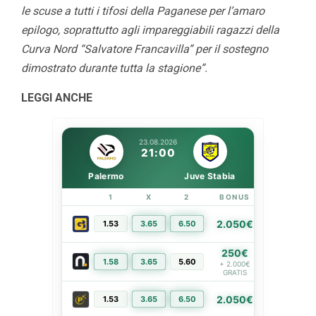
le scuse a tutti i tifosi della Paganese per l’amaro
epilogo, soprattutto agli impareggiabili ragazzi della
Curva Nord “Salvatore Francavilla” per il sostegno
dimostrato durante tutta la stagione”.
LEGGI ANCHE
23.08.2026
21:00
Palermo
Juve Stabia
1
X
2
BONUS
LINK
2.050€
1.53
3.65
6.50
PIÙ INFO
250€
1.58
3.65
5.60
PIÙ INFO
+ 2.000€
GRATIS
2.050€
1.53
3.65
6.50
PIÙ INFO