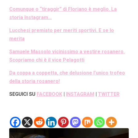
Comunque o “tiraggir” di Floriano è meglio. La
storia Instagram…
Lucchesi premiato per meriti sportivi. E se lo
merita
Samuele Massolo vicinissimo a vestire rosanero.
Scopriamo chi è il vice Pelagotti
Da coppa a coppetta, che delusione l’unico trofeo
della storia rosanero!
SEGUICI SU
FACEBOOK
|
INSTAGRAM
|
TWITTER