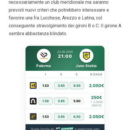
necessariamente un club meridionale ma saranno
previsti nuovi criteri che potrebbero interessare e
favorire una fra Lucchese, Arezzo e Latina, col
conseguente stravolgimento dei gironi B o C. Il girone A
sembra abbastanza blindato.
23.08.2026
21:00
Palermo
Juve Stabia
1
X
2
BONUS
LINK
2.050€
1.53
3.65
6.50
PIÙ INFO
250€
1.58
3.65
5.60
PIÙ INFO
+ 2.000€
GRATIS
2.050€
1.53
3.65
6.50
PIÙ INFO
Quote fornite da
e aggiornate ogni