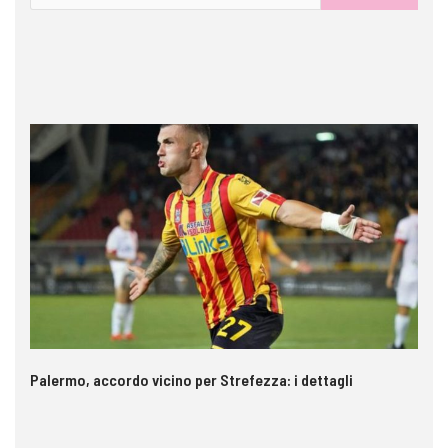
Palermo, accordo vicino per Strefezza: i dettagli
In
ca