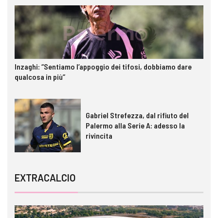
Inzaghi: “Sentiamo l’appoggio dei tifosi, dobbiamo dare
qualcosa in più”
Gabriel Strefezza, dal rifiuto del
Palermo alla Serie A: adesso la
rivincita
EXTRACALCIO