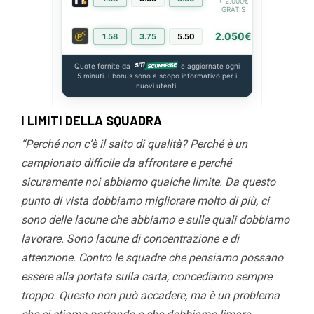
+ 2.000€
GRATIS
2.050€
1.58
3.75
5.50
PIÙ INFO
Quote fornite da
e aggiornate ogni
5 minuti. I bonus sono a scopo informativo per i
nuovi utenti.
I LIMITI DELLA SQUADRA
“Perché non c’è il salto di qualità? Perché è un
campionato difficile da affrontare e perché
sicuramente noi abbiamo qualche limite. Da questo
punto di vista dobbiamo migliorare molto di più, ci
sono delle lacune che abbiamo e sulle quali dobbiamo
lavorare. Sono lacune di concentrazione e di
attenzione. Contro le squadre che pensiamo possano
essere alla portata sulla carta, concediamo sempre
troppo. Questo non può accadere, ma è un problema