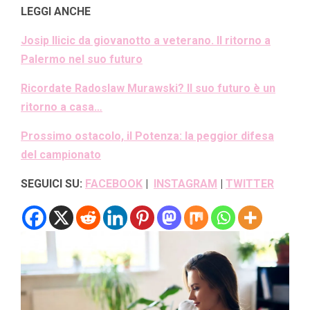
LEGGI ANCHE
Josip Ilicic da giovanotto a veterano. Il ritorno a
Palermo nel suo futuro
Ricordate Radoslaw Murawski? Il suo futuro è un
ritorno a casa…
Prossimo ostacolo, il Potenza: la peggior difesa
del campionato
SEGUICI SU:
FACEBOOK
|
INSTAGRAM
|
TWITTER