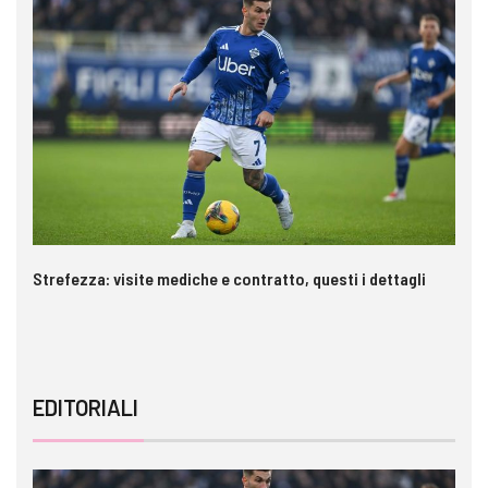
Strefezza: visite mediche e contratto, questi i dettagli
Pa
c
EDITORIALI