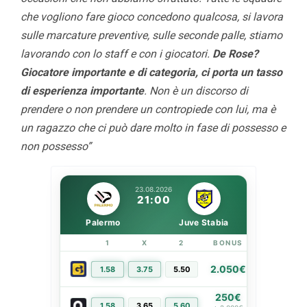
che vogliono fare gioco concedono qualcosa, si lavora
sulle marcature preventive, sulle seconde palle, stiamo
lavorando con lo staff e con i giocatori.
De Rose?
Giocatore importante e di categoria, ci porta un tasso
di esperienza importante
. Non è un discorso di
prendere o non prendere un contropiede con lui, ma è
un ragazzo che ci può dare molto in fase di possesso e
non possesso”
23.08.2026
21:00
Palermo
Juve Stabia
1
X
2
BONUS
LINK
2.050€
1.58
3.75
5.50
PIÙ INFO
250€
1.58
3.65
5.60
PIÙ INFO