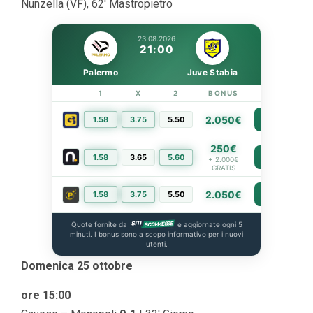
Nunzella (VF), 62′ Mastropietro
23.08.2026
21:00
Palermo
Juve Stabia
1
X
2
BONUS
LINK
2.050€
1.58
3.75
5.50
PIÙ INFO
250€
1.58
3.65
5.60
PIÙ INFO
+ 2.000€
GRATIS
2.050€
1.58
3.75
5.50
PIÙ INFO
Quote fornite da
e aggiornate ogni 5
minuti. I bonus sono a scopo informativo per i nuovi
utenti.
Domenica 25 ottobre
ore 15:00