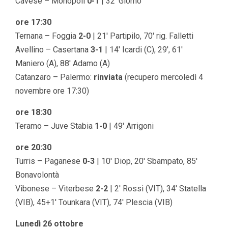
Cavese – Monopoli
0-1
| 32′ Giorno
ore 17:30
Ternana – Foggia
2-0
| 21′ Partipilo, 70′ rig. Falletti
Avellino – Casertana
3-1
| 14′ Icardi (C), 29′, 61′
Maniero (A), 88′ Adamo (A)
Catanzaro – Palermo:
rinviata
(recupero mercoledì 4
novembre ore 17:30)
ore 18:30
Teramo – Juve Stabia
1-0
| 49′ Arrigoni
ore 20:30
Turris – Paganese
0-3
| 10′ Diop, 20′ Sbampato, 85′
Bonavolontà
Vibonese – Viterbese
2-2
| 2′ Rossi (VIT), 34′ Statella
(VIB), 45+1′ Tounkara (VIT), 74′ Plescia (VIB)
Lunedì 26 ottobre