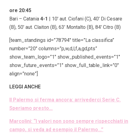
ore 20:45
Bari – Catania
4
-1
| 10′ aut. Ciofani (C), 40′ Di Cesare
(B), 50′ aut. Claiton (B), 63′ Montalto (B), 84′ Citro (B)
[team_standings id=”78794″ title=”La classifica”
number=”20″ columns=”p,w,d,l,f,a,gd,pts”
show_team_logo=”1″ show_published_events=”1″
show_future_events=”1″ show_full_table_link=”0″
align=”none”]
LEGGI ANCHE
Il Palermo si ferma ancora: arrivederci Serie C.
Speriamo presto…
Marcolini: “I valori non sono sempre rispecchiati in
campo, si veda ad esempio il Palermo…”