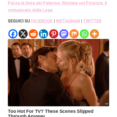
Passa la linea del Palermo. Rinviata col Potenza. Il
comunicato della Lega
SEGUICI SU
FACEBOOK
|
INSTAGRAM
|
TWITTER