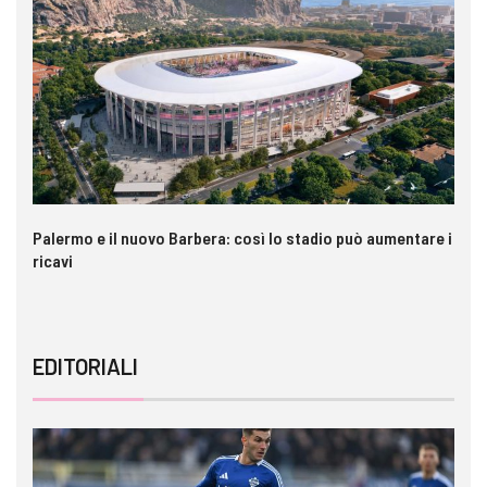
Palermo e il nuovo Barbera: così lo stadio può aumentare i
VI
ricavi
EDITORIALI