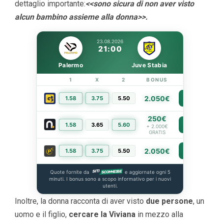
dettaglio importante:
<<sono sicura di non aver visto
alcun bambino assieme alla donna>>.
23.08.2026
21:00
Palermo
Juve Stabia
1
X
2
BONUS
LINK
2.050€
1.58
3.75
5.50
PIÙ INFO
250€
1.58
3.65
5.60
PIÙ INFO
+ 2.000€
GRATIS
2.050€
1.58
3.75
5.50
PIÙ INFO
Quote fornite da
e aggiornate ogni 5
minuti. I bonus sono a scopo informativo per i nuovi
utenti.
Inoltre, la donna racconta di aver visto
due persone
, un
uomo e il figlio,
cercare la Viviana
in mezzo alla