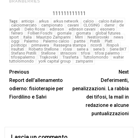
111111111111
anticipi
arkus
arkus network
calcio
calcio italiano
Tags:
calciomercato
campionato
cavani
CLOSING
damir
de
angeli
Delio Rossi
edinson
edinson cavani
esonero
ferrero
Follieri Foschi
giornale
giornata
global futures
sport
Italia
Maurizio Zamparini
Mirri
Nestorovski
news
oggi
Palermo
Palermo calcio
partite
Pistilli
Platt
posticipi
primavera
Rassegna stampa
ricordi
Rispoli
risultati
Roberto Stellone
rossi
serie a
serie b
Serie BKT
Stefano Pistilli
Stellone
striscioni
tifosi
tifosi palermo
tifosipalermo
Trajkovski
Trasferta
Tuttolomondo
walter
tuttolomondo
york capital group
zamparini
Previous
Next
Report dell’allenamento
Deferimenti,
odierno: fisioterapie per
penalizzazioni. La rabbia
Fiordilino e Salvi
dei tifosi, la mail in
redazione e alcune
puntualizzazioni
Lascia un commento