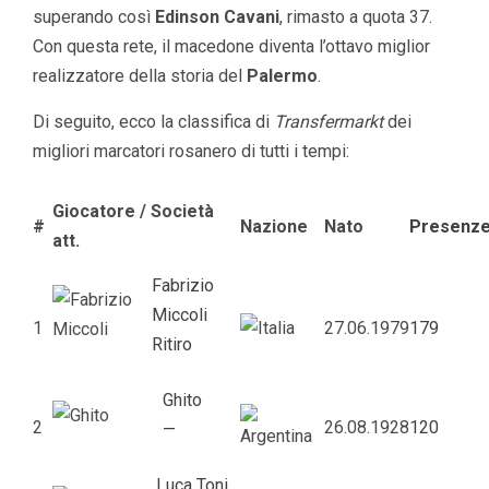
superando così
Edinson Cavani
, rimasto a quota 37.
Con questa rete, il macedone diventa l’ottavo miglior
realizzatore della storia del
Palermo
.
Di seguito, ecco la classifica di
Transfermarkt
dei
migliori marcatori rosanero di tutti i tempi:
Giocatore / Società
#
Nazione
Nato
Presenz
att.
Fabrizio
Miccoli
1
27.06.1979
179
Ritiro
Ghito
2
26.08.1928
120
—
Luca Toni