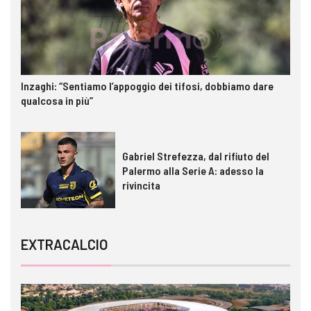
Inzaghi: “Sentiamo l’appoggio dei tifosi, dobbiamo dare
qualcosa in più”
Gabriel Strefezza, dal rifiuto del
Palermo alla Serie A: adesso la
rivincita
EXTRACALCIO