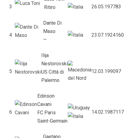
3
26.05.1977
83
Ritiro
Dante Di
Maso
4
23.07.1924
160
—
Ilija
Nestorovski
5
12.03.1990
97
US Città di
Palermo
Edinson
Cavani
6
14.02.1987
117
FC Paris
Saint-Germain
Gaetano